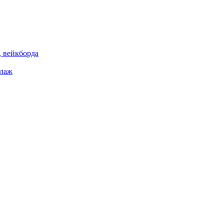
 вейкборда
елаж