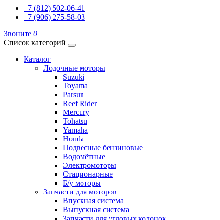
+7 (812) 502-06-41
+7 (906) 275-58-03
Звоните
0
Список категорий
Каталог
Лодочные моторы
Suzuki
Toyama
Parsun
Reef Rider
Mercury
Tohatsu
Yamaha
Honda
Подвесные бензиновые
Водомётные
Электромоторы
Стационарные
Б/у моторы
Запчасти для моторов
Впускная система
Выпускная система
Запчасти для угловых колонок