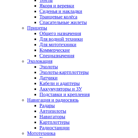
Тенты
Якоря и веревки
Сиденья и накладки
Транцевые колёса
Спасательные жилеты
Прицепы
Общего назначения
Для водной техники
Для мототехники
Коммерческие
Спецназначения
Эхолокация
Эхолоты
Эхолоты-картплоттеры
Датчики
Кабели и адаптеры
Аккумуляторы и ЗУ
Подставки и крепления
Навигация и радиосвязь
Радары
Автопилоты
Навигаторы
Картплоттеры
Радиостанции
Мототехника