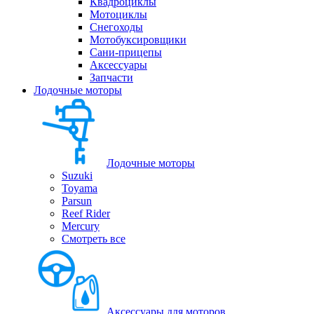
Квадроциклы
Мотоциклы
Снегоходы
Мотобуксировщики
Сани-прицепы
Аксессуары
Запчасти
Лодочные моторы
Лодочные моторы
Suzuki
Toyama
Parsun
Reef Rider
Mercury
Смотреть все
Аксессуары для моторов