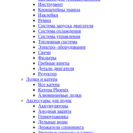
Инструмент
Кронштейны транца
Наклейки
Ремни
Система запуска двигателя
Система охлаждения
Система управления
Топливная система
Электро- оборудование
Свечи
Фильтры
Гребные винты
Детали двигателя
Редуктор
Лодки и катера
Все катера
Катера Phoenix
Алюминиевые лодки
Аксессуары для лодок
Аккумуляторы
Анодная защита
Гермоупаковка
Дельные вещи
Держатели спиннинга
Звуковые сигналы и горны