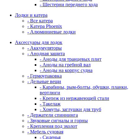
- Шестерни переднего хода
Лодки и катера
- Все катера
- Катера Phoenix
- Алюминиевые лодки
Аксессуары для лодок
- Аккумуляторы
- Анодная защита
- Аноды для транцевых плит
- Аноды на гребной вал
- Аноды на корпус судна
- Гермоупаковка
- Дельные вещи
- Карабины, рым-болты, обушки, планки,
вертлюги
- Крепеж из нержавеющей стали
- Такелаж
- Хомуты, заглушки для труб
- Держатели спиннинга
- Звуковые сигналы и горны
- Крепления под эхолот
- Мебель судовая
- Сиденья