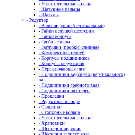
- Уплотнительные кольца
- Шатунные пальцы
- Шатуны
- Редуктор
- Валы ведущие (вертикальные)
- Гайки ведущей шестерни
- Гайки корпуса
- Гребные валы
- Заглушки (пробки) сливные
- Комплект шестерней
- Корпусы подшипников
- Корпусы редукторов
- Переключающая тяга
- Подшипники ведущего (вертикального)
вала
- Подшипники гребного вала
- Подшипники шестерен
- Прокладки
- Редукторы в сборе
- Сальники
- Стопорные кольца
- Уплотнительные кольца
- Храповики
- Шестерни ведущие
- Шестерни заднего хода