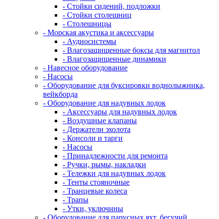
- Стойки сидений, подложки
- Стойки столешниц
- Столешницы
- Морская акустика и аксессуары
- Аудиосистемы
- Влагозащищенные боксы для магнитол
- Влагозащищенные динамики
- Навесное оборудование
- Насосы
- Оборудование для буксировки воднолыжника,
вейкборда
- Оборудование для надувных лодок
- Аксессуары для надувных лодок
- Воздушные клапаны
- Держатели эхолота
- Консоли и тарги
- Насосы
- Принадлежности для ремонта
- Ручки, рымы, накладки
- Тележки для надувных лодок
- Тенты стояночные
- Транцевые колеса
- Трапы
- Утки, уключины
- Оборудование для парусных яхт, бегучий