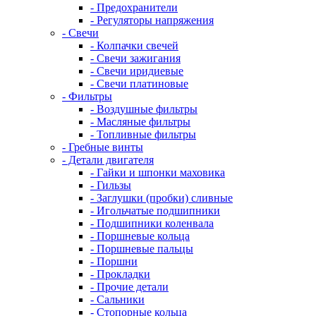
- Предохранители
- Регуляторы напряжения
- Свечи
- Колпачки свечей
- Свечи зажигания
- Свечи иридиевые
- Свечи платиновые
- Фильтры
- Воздушные фильтры
- Масляные фильтры
- Топливные фильтры
- Гребные винты
- Детали двигателя
- Гайки и шпонки маховика
- Гильзы
- Заглушки (пробки) сливные
- Игольчатые подшипники
- Подшипники коленвала
- Поршневые кольца
- Поршневые пальцы
- Поршни
- Прокладки
- Прочие детали
- Сальники
- Стопорные кольца