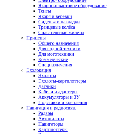
Электро- оборудование
Якорно-швартовое оборудование
Тенты
Якоря и веревки
Сиденья и накладки
Транцевые колёса
Спасательные жилеты
Прицепы
Общего назначения
Для водной техники
Для мототехники
Коммерческие
Спецназначения
Эхолокация
Эхолоты
Эхолоты-картплоттеры
Датчики
Кабели и адаптеры
Аккумуляторы и ЗУ
Подставки и крепления
Навигация и радиосвязь
Радары
Автопилоты
Навигаторы
Картплоттеры