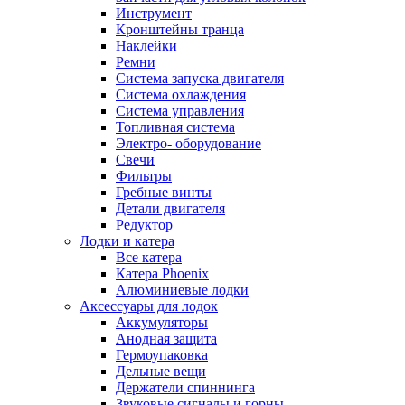
Инструмент
Кронштейны транца
Наклейки
Ремни
Система запуска двигателя
Система охлаждения
Система управления
Топливная система
Электро- оборудование
Свечи
Фильтры
Гребные винты
Детали двигателя
Редуктор
Лодки и катера
Все катера
Катера Phoenix
Алюминиевые лодки
Аксессуары для лодок
Аккумуляторы
Анодная защита
Гермоупаковка
Дельные вещи
Держатели спиннинга
Звуковые сигналы и горны