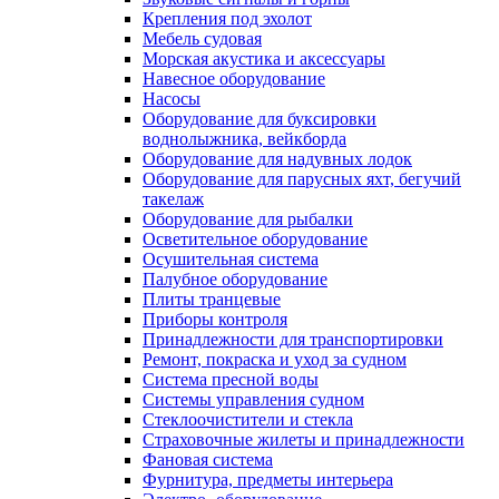
Крепления под эхолот
Мебель судовая
Морская акустика и аксессуары
Навесное оборудование
Насосы
Оборудование для буксировки
воднолыжника, вейкборда
Оборудование для надувных лодок
Оборудование для парусных яхт, бегучий
такелаж
Оборудование для рыбалки
Осветительное оборудование
Осушительная система
Палубное оборудование
Плиты транцевые
Приборы контроля
Принадлежности для транспортировки
Ремонт, покраска и уход за судном
Система пресной воды
Системы управления судном
Стеклоочистители и стекла
Страховочные жилеты и принадлежности
Фановая система
Фурнитура, предметы интерьера