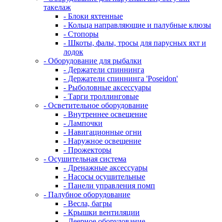
такелаж
- Блоки яхтенные
- Кольца направляющие и палубные клюзы
- Стопоры
- Шкоты, фалы, тросы для парусных яхт и
лодок
- Оборудование для рыбалки
- Держатели спиннинга
- Держатели спиннинга 'Poseidon'
- Рыболовные аксессуары
- Тарги троллинговые
- Осветительное оборудование
- Внутреннее освещение
- Лампочки
- Навигационные огни
- Наружное освещение
- Прожекторы
- Осушительная система
- Дренажные аксессуары
- Насосы осушительные
- Панели управления помп
- Палубное оборудование
- Весла, багры
- Крышки вентиляции
- Леерное оборудование