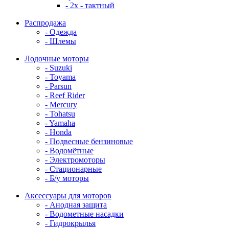
- 2x - тактный
Распродажа
- Одежда
- Шлемы
Лодочные моторы
- Suzuki
- Toyama
- Parsun
- Reef Rider
- Mercury
- Tohatsu
- Yamaha
- Honda
- Подвесные бензиновые
- Водомётные
- Электромоторы
- Стационарные
- Б/у моторы
Аксессуары для моторов
- Анодная защита
- Водометные насадки
- Гидрокрылья