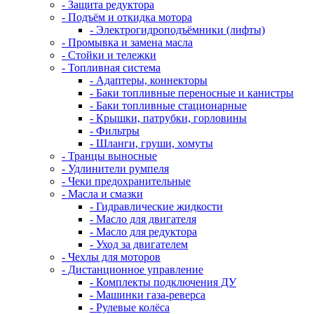
- Защита редуктора
- Подъём и откидка мотора
- Электрогидроподъёмники (лифты)
- Промывка и замена масла
- Стойки и тележки
- Топливная система
- Адаптеры, коннекторы
- Баки топливные переносные и канистры
- Баки топливные стационарные
- Крышки, патрубки, горловины
- Фильтры
- Шланги, груши, хомуты
- Транцы выносные
- Удлинители румпеля
- Чеки предохранительные
- Масла и смазки
- Гидравлические жидкости
- Масло для двигателя
- Масло для редуктора
- Уход за двигателем
- Чехлы для моторов
- Дистанционное управление
- Комплекты подключения ДУ
- Машинки газа-реверса
- Рулевые колёса