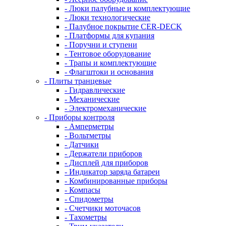
- Люки палубные и комплектующие
- Люки технологические
- Палубное покрытие CER-DECK
- Платформы для купания
- Поручни и ступени
- Тентовое оборудование
- Трапы и комплектующие
- Флагштоки и основания
- Плиты транцевые
- Гидравлические
- Механические
- Электромеханические
- Приборы контроля
- Амперметры
- Вольтметры
- Датчики
- Держатели приборов
- Дисплей для приборов
- Индикатор заряда батареи
- Комбинированные приборы
- Компасы
- Спидометры
- Счетчики моточасов
- Тахометры