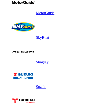
MotorGuide
SkyBoat
Stingray
Suzuki