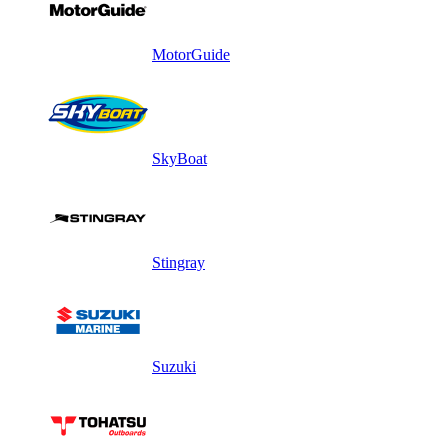
MotorGuide
SkyBoat
Stingray
Suzuki