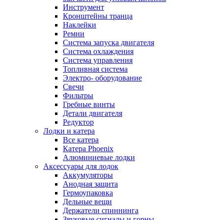
Инструмент
Кронштейны транца
Наклейки
Ремни
Система запуска двигателя
Система охлаждения
Система управления
Топливная система
Электро- оборудование
Свечи
Фильтры
Гребные винты
Детали двигателя
Редуктор
Лодки и катера
Все катера
Катера Phoenix
Алюминиевые лодки
Аксессуары для лодок
Аккумуляторы
Анодная защита
Гермоупаковка
Дельные вещи
Держатели спиннинга
Звуковые сигналы и горны