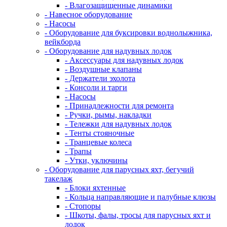
- Влагозащищенные динамики
- Навесное оборудование
- Насосы
- Оборудование для буксировки воднолыжника,
вейкборда
- Оборудование для надувных лодок
- Аксессуары для надувных лодок
- Воздушные клапаны
- Держатели эхолота
- Консоли и тарги
- Насосы
- Принадлежности для ремонта
- Ручки, рымы, накладки
- Тележки для надувных лодок
- Тенты стояночные
- Транцевые колеса
- Трапы
- Утки, уключины
- Оборудование для парусных яхт, бегучий
такелаж
- Блоки яхтенные
- Кольца направляющие и палубные клюзы
- Стопоры
- Шкоты, фалы, тросы для парусных яхт и
лодок