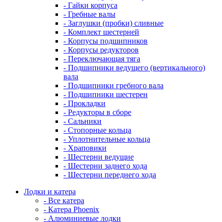
- Гайки корпуса
- Гребные валы
- Заглушки (пробки) сливные
- Комплект шестерней
- Корпусы подшипников
- Корпусы редукторов
- Переключающая тяга
- Подшипники ведущего (вертикального)
вала
- Подшипники гребного вала
- Подшипники шестерен
- Прокладки
- Редукторы в сборе
- Сальники
- Стопорные кольца
- Уплотнительные кольца
- Храповики
- Шестерни ведущие
- Шестерни заднего хода
- Шестерни переднего хода
Лодки и катера
- Все катера
- Катера Phoenix
- Алюминиевые лодки