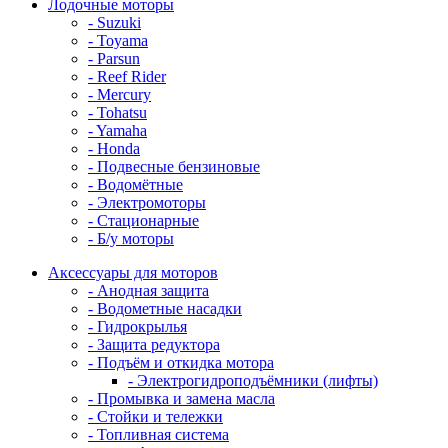
Лодочные моторы
- Suzuki
- Toyama
- Parsun
- Reef Rider
- Mercury
- Tohatsu
- Yamaha
- Honda
- Подвесные бензиновые
- Водомётные
- Электромоторы
- Стационарные
- Б/у моторы
Аксессуары для моторов
- Анодная защита
- Водометные насадки
- Гидрокрылья
- Защита редуктора
- Подъём и откидка мотора
- Электрогидроподъёмники (лифты)
- Промывка и замена масла
- Стойки и тележки
- Топливная система