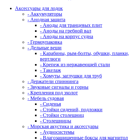
Аксессуары для лодок
- Аккумуляторы
- Анодная защита
- Аноды для транцевых плит
- Аноды на гребной вал
- Аноды на корпус судна
- Гермоупаковка
- Дельные вещи
- Карабины, рым-болты, обушки, планки,
вертлюги
- Крепеж из нержавеющей стали
- Такелаж
- Хомуты, заглушки для труб
- Держатели спиннинга
- Звуковые сигналы и горны
- Крепления под эхолот
- Мебель судовая
- Сиденья
- Стойки сидений, подложки
- Стойки столешниц
- Столешницы
- Морская акустика и аксессуары
- Аудиосистемы
- Влагозащищенные боксы для магнитол