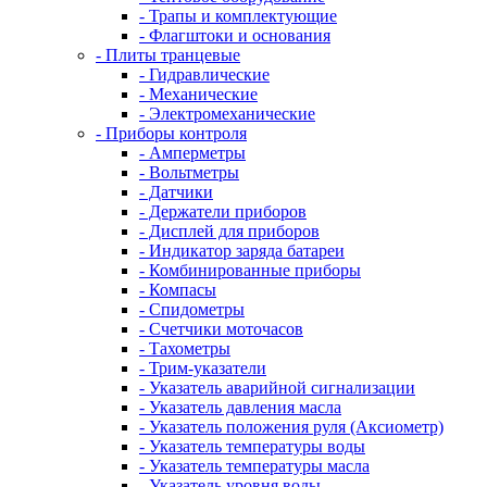
- Трапы и комплектующие
- Флагштоки и основания
- Плиты транцевые
- Гидравлические
- Механические
- Электромеханические
- Приборы контроля
- Амперметры
- Вольтметры
- Датчики
- Держатели приборов
- Дисплей для приборов
- Индикатор заряда батареи
- Комбинированные приборы
- Компасы
- Спидометры
- Счетчики моточасов
- Тахометры
- Трим-указатели
- Указатель аварийной сигнализации
- Указатель давления масла
- Указатель положения руля (Аксиометр)
- Указатель температуры воды
- Указатель температуры масла
- Указатель уровня воды