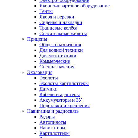
Электро- оборудование
Якорно-швартовое оборудование
Тенты
Якоря и веревки
Сиденья и накладки
Транцевые колёса
Спасательные жилеты
Прицепы
Общего назначения
Для водной техники
Для мототехники
Коммерческие
Спецназначения
Эхолокация
Эхолоты
Эхолоты-картплоттеры
Датчики
Кабели и адаптеры
Аккумуляторы и ЗУ
Подставки и крепления
Навигация и радиосвязь
Радары
Автопилоты
Навигаторы
Картплоттеры