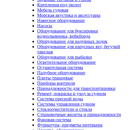
Крепления под эхолот
Мебель судовая
Морская акустика и аксессуары
Навесное оборудование
Насосы
Оборудование для буксировки
воднолыжника, вейкборда
Оборудование для надувных лодок
Оборудование для парусных яхт, бегучий
такелаж
Оборудование для рыбалки
Осветительное оборудование
Осушительная система
Палубное оборудование
Плиты транцевые
Приборы контроля
Принадлежности для транспортировки
Ремонт, покраска и уход за судном
Система пресной воды
Системы управления судном
Стеклоочистители и стекла
Страховочные жилеты и принадлежности
Фановая система
Фурнитура, предметы интерьера