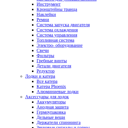
Инструмент
Кронштейны транца
Наклейки
Ремни
Система запуска двигателя
Система охлаждения
Система управления
Топливная система
Электро- оборудование
Свечи
Фильтры
Гребные винты
Детали двигателя
Редуктор
Лодки и катера
Все катера
Катера Phoenix
Алюминиевые лодки
Аксессуары для лодок
Аккумуляторы
Анодная защита
Гермоупаковка
Дельные вещи
Держатели спиннинга
Звуковые сигналы и горны