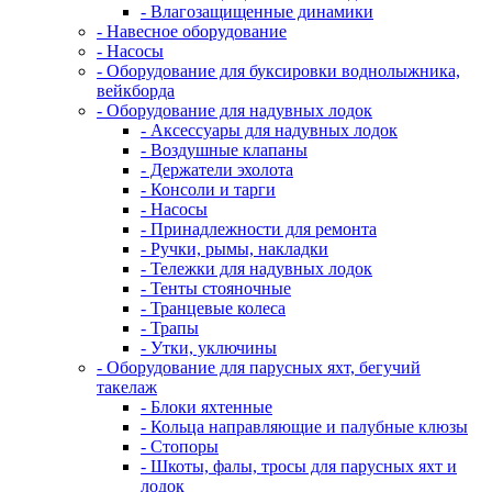
- Влагозащищенные динамики
- Навесное оборудование
- Насосы
- Оборудование для буксировки воднолыжника,
вейкборда
- Оборудование для надувных лодок
- Аксессуары для надувных лодок
- Воздушные клапаны
- Держатели эхолота
- Консоли и тарги
- Насосы
- Принадлежности для ремонта
- Ручки, рымы, накладки
- Тележки для надувных лодок
- Тенты стояночные
- Транцевые колеса
- Трапы
- Утки, уключины
- Оборудование для парусных яхт, бегучий
такелаж
- Блоки яхтенные
- Кольца направляющие и палубные клюзы
- Стопоры
- Шкоты, фалы, тросы для парусных яхт и
лодок