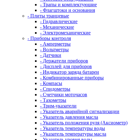
- Трапы и комплектующие
- Флагштоки и основания
- Плиты транцевые
- Гидравлические
- Механические
- Электромеханические
- Приборы контроля
- Амперметры
- Вольтметры
- Датчики
- Держатели приборов
- Дисплей для приборов
- Индикатор заряда батареи
- Комбинированные приборы
- Компасы
- Спидометры
- Счетчики моточасов
- Тахометры
- Трим-указатели
- Указатель аварийной сигнализации
- Указатель давления масла
- Указатель положения руля (Аксиометр)
- Указатель температуры воды
- Указатель температуры масла
- Указатель уровня воды