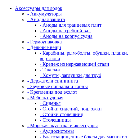
Аксессуары для лодок
- Аккумуляторы
- Анодная защита
- Аноды для транцевых плит
- Аноды на гребной вал
- Аноды на корпус судна
- Гермоупаковка
- Дельные вещи
- Карабины, рым-болты, обушки, планки,
вертлюги
- Крепеж из нержавеющей стали
- Такелаж
- Хомуты, заглушки для труб
- Держатели спиннинга
- Звуковые сигналы и горны
- Крепления под эхолот
- Мебель судовая
- Сиденья
- Стойки сидений, подложки
- Стойки столешниц
- Столешницы
- Морская акустика и аксессуары
- Аудиосистемы
- Влагозащищенные боксы для магнитол