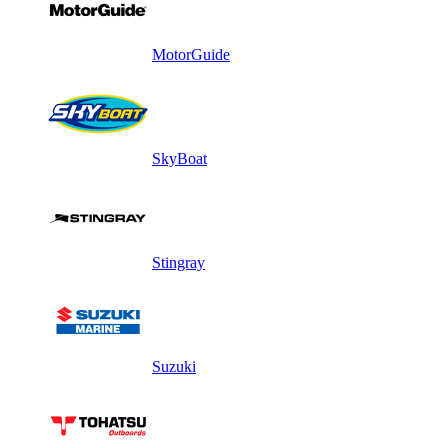
MotorGuide
SkyBoat
Stingray
Suzuki