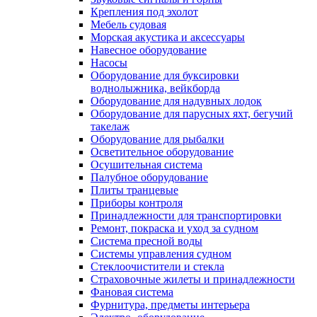
Крепления под эхолот
Мебель судовая
Морская акустика и аксессуары
Навесное оборудование
Насосы
Оборудование для буксировки
воднолыжника, вейкборда
Оборудование для надувных лодок
Оборудование для парусных яхт, бегучий
такелаж
Оборудование для рыбалки
Осветительное оборудование
Осушительная система
Палубное оборудование
Плиты транцевые
Приборы контроля
Принадлежности для транспортировки
Ремонт, покраска и уход за судном
Система пресной воды
Системы управления судном
Стеклоочистители и стекла
Страховочные жилеты и принадлежности
Фановая система
Фурнитура, предметы интерьера