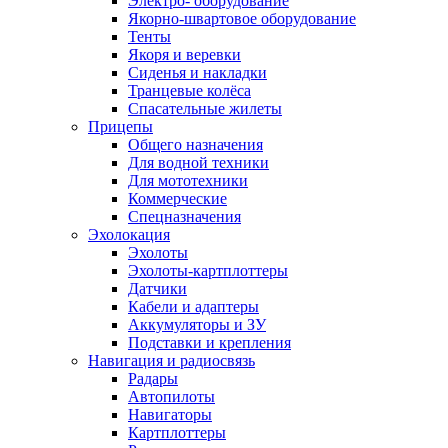
Электро- оборудование
Якорно-швартовое оборудование
Тенты
Якоря и веревки
Сиденья и накладки
Транцевые колёса
Спасательные жилеты
Прицепы
Общего назначения
Для водной техники
Для мототехники
Коммерческие
Спецназначения
Эхолокация
Эхолоты
Эхолоты-картплоттеры
Датчики
Кабели и адаптеры
Аккумуляторы и ЗУ
Подставки и крепления
Навигация и радиосвязь
Радары
Автопилоты
Навигаторы
Картплоттеры