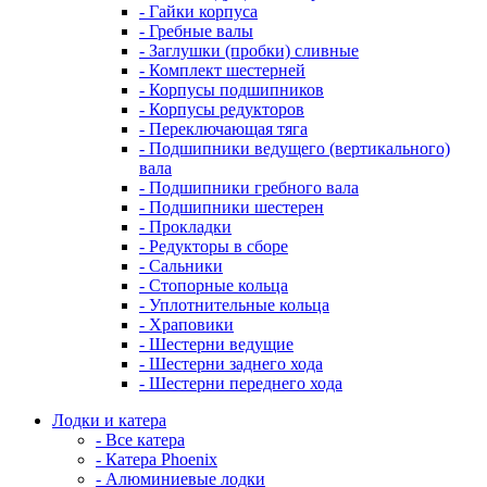
- Гайки корпуса
- Гребные валы
- Заглушки (пробки) сливные
- Комплект шестерней
- Корпусы подшипников
- Корпусы редукторов
- Переключающая тяга
- Подшипники ведущего (вертикального)
вала
- Подшипники гребного вала
- Подшипники шестерен
- Прокладки
- Редукторы в сборе
- Сальники
- Стопорные кольца
- Уплотнительные кольца
- Храповики
- Шестерни ведущие
- Шестерни заднего хода
- Шестерни переднего хода
Лодки и катера
- Все катера
- Катера Phoenix
- Алюминиевые лодки