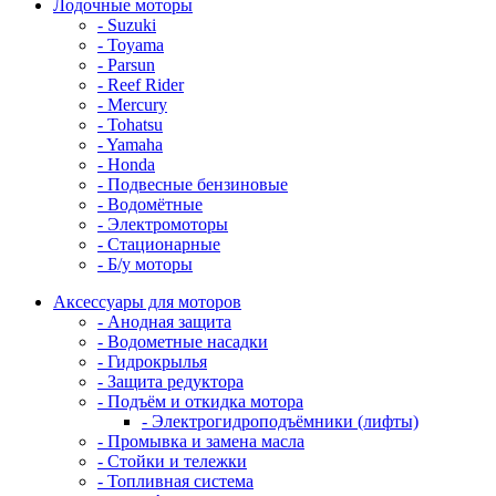
Лодочные моторы
- Suzuki
- Toyama
- Parsun
- Reef Rider
- Mercury
- Tohatsu
- Yamaha
- Honda
- Подвесные бензиновые
- Водомётные
- Электромоторы
- Стационарные
- Б/у моторы
Аксессуары для моторов
- Анодная защита
- Водометные насадки
- Гидрокрылья
- Защита редуктора
- Подъём и откидка мотора
- Электрогидроподъёмники (лифты)
- Промывка и замена масла
- Стойки и тележки
- Топливная система