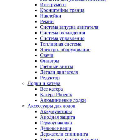
Инструмент
Кронштейны транца
Наклейки
Ремни
Система запуска двигателя
Система охлаждения
Система управления
Топливная система
Электро- оборудование
Свечи
Фильтры
Гребные винты
Детали двигателя
Редуктор
Лодки и катера
Все катера
Катера Phoenix
Алюминиевые лодки
Аксессуары для лодок
Аккумуляторы
Анодная защита
Гермоупаковка
Дельные вещи
Держатели спиннинга
Звуковые сигналы и горны