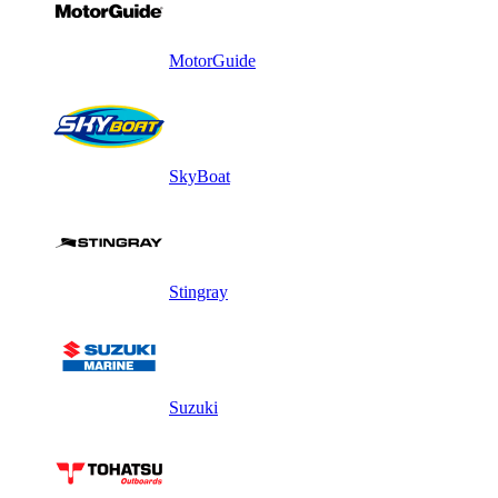
MotorGuide
SkyBoat
Stingray
Suzuki