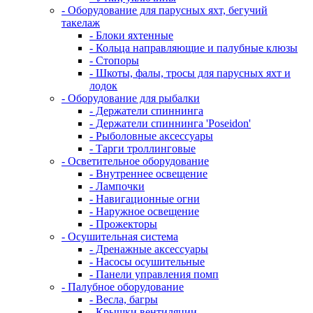
- Оборудование для парусных яхт, бегучий
такелаж
- Блоки яхтенные
- Кольца направляющие и палубные клюзы
- Стопоры
- Шкоты, фалы, тросы для парусных яхт и
лодок
- Оборудование для рыбалки
- Держатели спиннинга
- Держатели спиннинга 'Poseidon'
- Рыболовные аксессуары
- Тарги троллинговые
- Осветительное оборудование
- Внутреннее освещение
- Лампочки
- Навигационные огни
- Наружное освещение
- Прожекторы
- Осушительная система
- Дренажные аксессуары
- Насосы осушительные
- Панели управления помп
- Палубное оборудование
- Весла, багры
- Крышки вентиляции