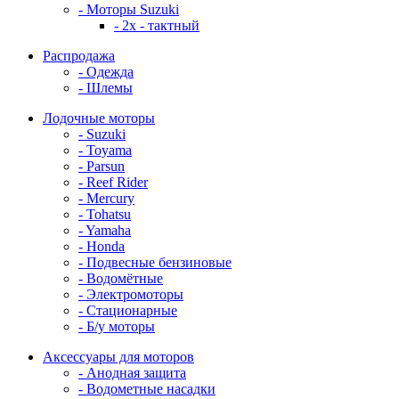
- Моторы Suzuki
- 2x - тактный
Распродажа
- Одежда
- Шлемы
Лодочные моторы
- Suzuki
- Toyama
- Parsun
- Reef Rider
- Mercury
- Tohatsu
- Yamaha
- Honda
- Подвесные бензиновые
- Водомётные
- Электромоторы
- Стационарные
- Б/у моторы
Аксессуары для моторов
- Анодная защита
- Водометные насадки