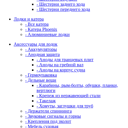
- Шестерни заднего хода
- Шестерни переднего хода
Лодки и катера
- Все катера
- Катера Phoenix
- Алюминиевые лодки
Аксессуары для лодок
- Аккумуляторы
- Анодная защита
- Аноды для транцевых плит
- Аноды на гребной вал
- Аноды на корпус судна
- Гермоупаковка
- Дельные вещи
- Карабины, рым-болты, обушки, планки,
вертлюги
- Крепеж из нержавеющей стали
- Такелаж
- Хомуты, заглушки для труб
- Держатели спиннинга
- Звуковые сигналы и горны
- Крепления под эхолот
- Мебель судовая