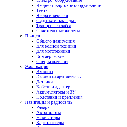
Электро- оборудование
Якорно-швартовое оборудование
Тенты
Якоря и веревки
Сиденья и накладки
Транцевые колёса
Спасательные жилеты
Прицепы
Общего назначения
Для водной техники
Для мототехники
Коммерческие
Спецназначения
Эхолокация
Эхолоты
Эхолоты-картплоттеры
Датчики
Кабели и адаптеры
Аккумуляторы и ЗУ
Подставки и крепления
Навигация и радиосвязь
Радары
Автопилоты
Навигаторы
Картплоттеры