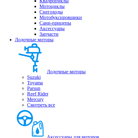
Квадроциклы
Мотоциклы
Снегоходы
Мотобуксировщики
Сани-прицепы
Аксессуары
Запчасти
Лодочные моторы
Лодочные моторы
Suzuki
Toyama
Parsun
Reef Rider
Mercury
Смотреть все
Аксессуары для моторов