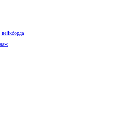
 вейкборда
елаж