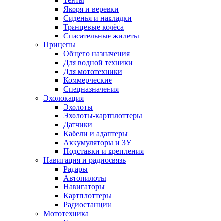
Тенты
Якоря и веревки
Сиденья и накладки
Транцевые колёса
Спасательные жилеты
Прицепы
Общего назначения
Для водной техники
Для мототехники
Коммерческие
Спецназначения
Эхолокация
Эхолоты
Эхолоты-картплоттеры
Датчики
Кабели и адаптеры
Аккумуляторы и ЗУ
Подставки и крепления
Навигация и радиосвязь
Радары
Автопилоты
Навигаторы
Картплоттеры
Радиостанции
Мототехника