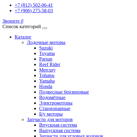
+7 (812) 502-06-41
+7 (906) 275-58-03
Звоните
0
Список категорий
Каталог
Лодочные моторы
Suzuki
Toyama
Parsun
Reef Rider
Mercury
Tohatsu
Yamaha
Honda
Подвесные бензиновые
Водомётные
Электромоторы
Стационарные
Б/у моторы
Запчасти для моторов
Впускная система
Выпускная система
Запчасти для угловых колонок