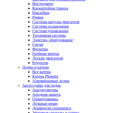
Инструмент
Кронштейны транца
Наклейки
Ремни
Система запуска двигателя
Система охлаждения
Система управления
Топливная система
Электро- оборудование
Свечи
Фильтры
Гребные винты
Детали двигателя
Редуктор
Лодки и катера
Все катера
Катера Phoenix
Алюминиевые лодки
Аксессуары для лодок
Аккумуляторы
Анодная защита
Гермоупаковка
Дельные вещи
Держатели спиннинга
Звуковые сигналы и горны