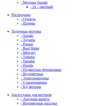
- Моторы Suzuki
- 2x - тактный
Распродажа
- Одежда
- Шлемы
Лодочные моторы
- Suzuki
- Toyama
- Parsun
- Reef Rider
- Mercury
- Tohatsu
- Yamaha
- Honda
- Подвесные бензиновые
- Водомётные
- Электромоторы
- Стационарные
- Б/у моторы
Аксессуары для моторов
- Анодная защита
- Водометные насадки