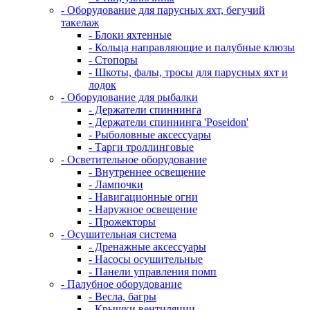
- Оборудование для парусных яхт, бегучий
такелаж
- Блоки яхтенные
- Кольца направляющие и палубные клюзы
- Стопоры
- Шкоты, фалы, тросы для парусных яхт и
лодок
- Оборудование для рыбалки
- Держатели спиннинга
- Держатели спиннинга 'Poseidon'
- Рыболовные аксессуары
- Тарги троллинговые
- Осветительное оборудование
- Внутреннее освещение
- Лампочки
- Навигационные огни
- Наружное освещение
- Прожекторы
- Осушительная система
- Дренажные аксессуары
- Насосы осушительные
- Панели управления помп
- Палубное оборудование
- Весла, багры
- Крышки вентиляции