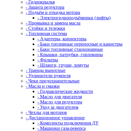
- Гидрокрылья
- Защита редуктора
- Подъём и откидка мотора
- Электрогидроподъёмники (лифты)
- Промывка и замена масла
- Стойки и тележки
- Топливная система
- Адаптеры, коннекторы
- Баки топливные переносные и канистры
- Баки топливные стационарные
- Крышки, патрубки, горловины
- Фильтры
- Шланги, груши, хомуты
- Транцы выносные
- Удлинители румпеля
- Чеки предохранительные
- Масла и смазки
- Гидравлические жидкости
- Масло для двигателя
- Масло для редуктора
- Уход за двигателем
- Чехлы для моторов
- Дистанционное управление
- Комплекты подключения ДУ
- Машинки газа-реверса