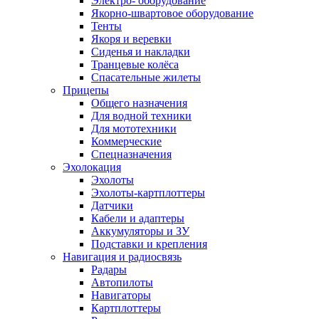
Электро- оборудование
Якорно-швартовое оборудование
Тенты
Якоря и веревки
Сиденья и накладки
Транцевые колёса
Спасательные жилеты
Прицепы
Общего назначения
Для водной техники
Для мототехники
Коммерческие
Спецназначения
Эхолокация
Эхолоты
Эхолоты-картплоттеры
Датчики
Кабели и адаптеры
Аккумуляторы и ЗУ
Подставки и крепления
Навигация и радиосвязь
Радары
Автопилоты
Навигаторы
Картплоттеры