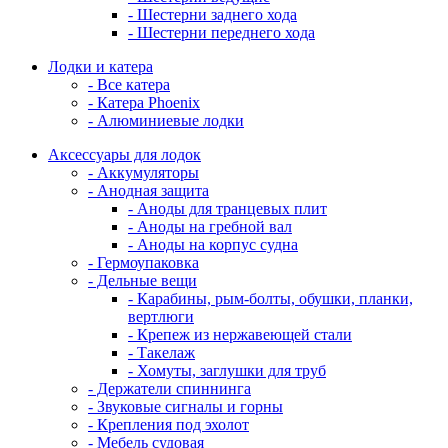
- Шестерни заднего хода
- Шестерни переднего хода
Лодки и катера
- Все катера
- Катера Phoenix
- Алюминиевые лодки
Аксессуары для лодок
- Аккумуляторы
- Анодная защита
- Аноды для транцевых плит
- Аноды на гребной вал
- Аноды на корпус судна
- Гермоупаковка
- Дельные вещи
- Карабины, рым-болты, обушки, планки,
вертлюги
- Крепеж из нержавеющей стали
- Такелаж
- Хомуты, заглушки для труб
- Держатели спиннинга
- Звуковые сигналы и горны
- Крепления под эхолот
- Мебель судовая