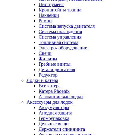
Инструмент
Кронштейны транца
Наклейки
Ремни
Система запуска двигателя
Система охлаждения
Система управления
Топливная система
Электро- оборудование
Свечи
Фильтры
Гребные винты
Детали двигателя
Редуктор
Лодки и катера
Все катера
Катера Phoenix
Алюминиевые лодки
Аксессуары для лодок
Аккумуляторы
Анодная защита
Гермоупаковка
Дельные вещи
Держатели спиннинга
Звуковые сигналы и горны