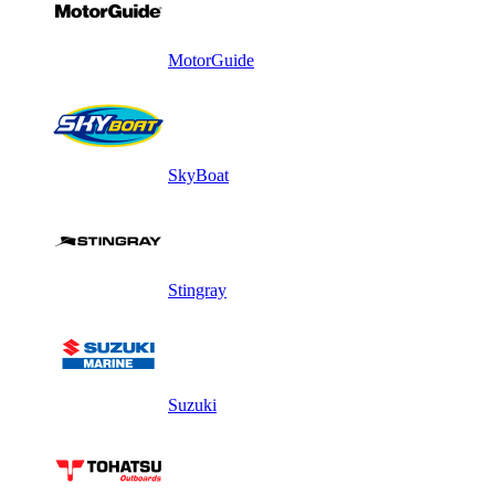
MotorGuide
SkyBoat
Stingray
Suzuki