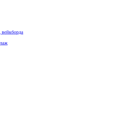
 вейкборда
елаж