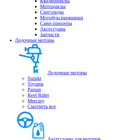
Квадроциклы
Мотоциклы
Снегоходы
Мотобуксировщики
Сани-прицепы
Аксессуары
Запчасти
Лодочные моторы
Лодочные моторы
Suzuki
Toyama
Parsun
Reef Rider
Mercury
Смотреть все
Аксессуары для моторов