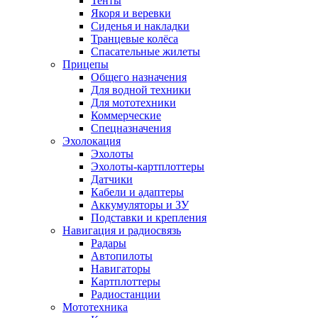
Тенты
Якоря и веревки
Сиденья и накладки
Транцевые колёса
Спасательные жилеты
Прицепы
Общего назначения
Для водной техники
Для мототехники
Коммерческие
Спецназначения
Эхолокация
Эхолоты
Эхолоты-картплоттеры
Датчики
Кабели и адаптеры
Аккумуляторы и ЗУ
Подставки и крепления
Навигация и радиосвязь
Радары
Автопилоты
Навигаторы
Картплоттеры
Радиостанции
Мототехника