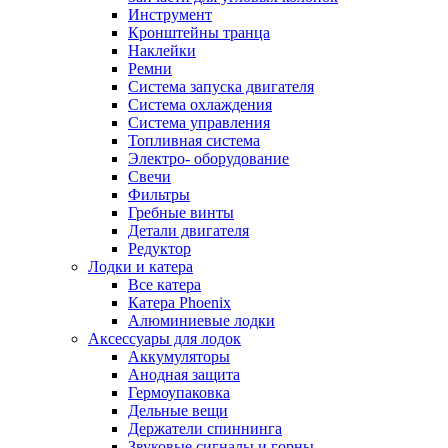
Инструмент
Кронштейны транца
Наклейки
Ремни
Система запуска двигателя
Система охлаждения
Система управления
Топливная система
Электро- оборудование
Свечи
Фильтры
Гребные винты
Детали двигателя
Редуктор
Лодки и катера
Все катера
Катера Phoenix
Алюминиевые лодки
Аксессуары для лодок
Аккумуляторы
Анодная защита
Гермоупаковка
Дельные вещи
Держатели спиннинга
Звуковые сигналы и горны