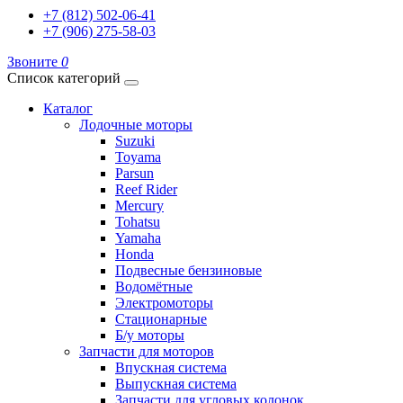
+7 (812) 502-06-41
+7 (906) 275-58-03
Звоните
0
Список категорий
Каталог
Лодочные моторы
Suzuki
Toyama
Parsun
Reef Rider
Mercury
Tohatsu
Yamaha
Honda
Подвесные бензиновые
Водомётные
Электромоторы
Стационарные
Б/у моторы
Запчасти для моторов
Впускная система
Выпускная система
Запчасти для угловых колонок