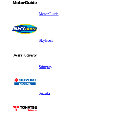
MotorGuide
SkyBoat
Stingray
Suzuki