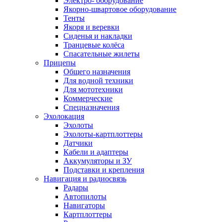
Электро- оборудование
Якорно-швартовое оборудование
Тенты
Якоря и веревки
Сиденья и накладки
Транцевые колёса
Спасательные жилеты
Прицепы
Общего назначения
Для водной техники
Для мототехники
Коммерческие
Спецназначения
Эхолокация
Эхолоты
Эхолоты-картплоттеры
Датчики
Кабели и адаптеры
Аккумуляторы и ЗУ
Подставки и крепления
Навигация и радиосвязь
Радары
Автопилоты
Навигаторы
Картплоттеры