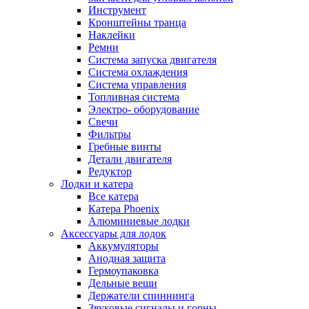
Инструмент
Кронштейны транца
Наклейки
Ремни
Система запуска двигателя
Система охлаждения
Система управления
Топливная система
Электро- оборудование
Свечи
Фильтры
Гребные винты
Детали двигателя
Редуктор
Лодки и катера
Все катера
Катера Phoenix
Алюминиевые лодки
Аксессуары для лодок
Аккумуляторы
Анодная защита
Гермоупаковка
Дельные вещи
Держатели спиннинга
Звуковые сигналы и горны