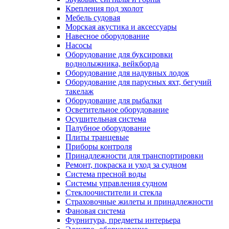
Крепления под эхолот
Мебель судовая
Морская акустика и аксессуары
Навесное оборудование
Насосы
Оборудование для буксировки
воднолыжника, вейкборда
Оборудование для надувных лодок
Оборудование для парусных яхт, бегучий
такелаж
Оборудование для рыбалки
Осветительное оборудование
Осушительная система
Палубное оборудование
Плиты транцевые
Приборы контроля
Принадлежности для транспортировки
Ремонт, покраска и уход за судном
Система пресной воды
Системы управления судном
Стеклоочистители и стекла
Страховочные жилеты и принадлежности
Фановая система
Фурнитура, предметы интерьера