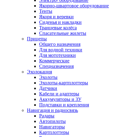
Электро- оборудование
Якорно-швартовое оборудование
Тенты
Якоря и веревки
Сиденья и накладки
Транцевые колёса
Спасательные жилеты
Прицепы
Общего назначения
Для водной техники
Для мототехники
Коммерческие
Спецназначения
Эхолокация
Эхолоты
Эхолоты-картплоттеры
Датчики
Кабели и адаптеры
Аккумуляторы и ЗУ
Подставки и крепления
Навигация и радиосвязь
Радары
Автопилоты
Навигаторы
Картплоттеры