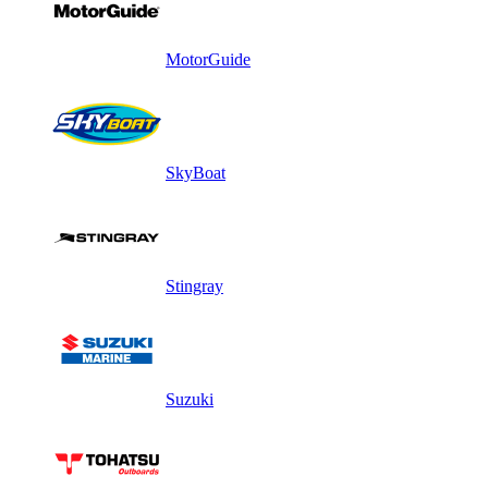
MotorGuide
SkyBoat
Stingray
Suzuki