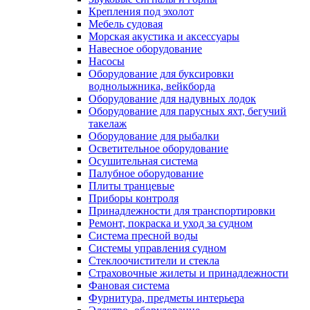
Крепления под эхолот
Мебель судовая
Морская акустика и аксессуары
Навесное оборудование
Насосы
Оборудование для буксировки
воднолыжника, вейкборда
Оборудование для надувных лодок
Оборудование для парусных яхт, бегучий
такелаж
Оборудование для рыбалки
Осветительное оборудование
Осушительная система
Палубное оборудование
Плиты транцевые
Приборы контроля
Принадлежности для транспортировки
Ремонт, покраска и уход за судном
Система пресной воды
Системы управления судном
Стеклоочистители и стекла
Страховочные жилеты и принадлежности
Фановая система
Фурнитура, предметы интерьера