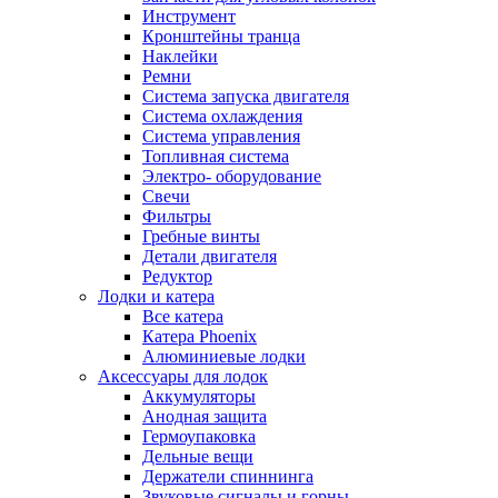
Инструмент
Кронштейны транца
Наклейки
Ремни
Система запуска двигателя
Система охлаждения
Система управления
Топливная система
Электро- оборудование
Свечи
Фильтры
Гребные винты
Детали двигателя
Редуктор
Лодки и катера
Все катера
Катера Phoenix
Алюминиевые лодки
Аксессуары для лодок
Аккумуляторы
Анодная защита
Гермоупаковка
Дельные вещи
Держатели спиннинга
Звуковые сигналы и горны