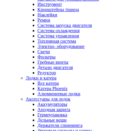
Инструмент
Кронштейны транца
Наклейки
Ремни
Система запуска двигателя
Система охлаждения
Система управления
Топливная система
Электро- оборудование
Свечи
Фильтры
Гребные винты
Детали двигателя
Редуктор
Лодки и катера
Все катера
Катера Phoenix
Алюминиевые лодки
Аксессуары для лодок
Аккумуляторы
Анодная защита
Гермоупаковка
Дельные вещи
Держатели спиннинга
Звуковые сигналы и горны