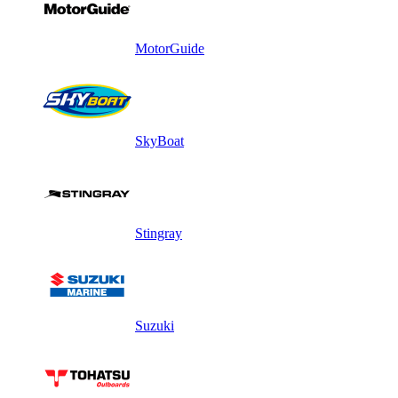
MotorGuide
SkyBoat
Stingray
Suzuki