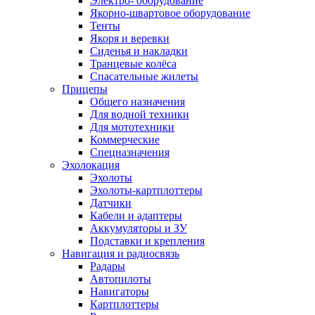
Электро- оборудование
Якорно-швартовое оборудование
Тенты
Якоря и веревки
Сиденья и накладки
Транцевые колёса
Спасательные жилеты
Прицепы
Общего назначения
Для водной техники
Для мототехники
Коммерческие
Спецназначения
Эхолокация
Эхолоты
Эхолоты-картплоттеры
Датчики
Кабели и адаптеры
Аккумуляторы и ЗУ
Подставки и крепления
Навигация и радиосвязь
Радары
Автопилоты
Навигаторы
Картплоттеры