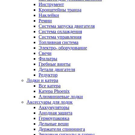
Инструмент
Кронштейны транца
Наклейки
Ремни
Система запуска двигателя
Система охлаждения
Система управления
Топливная система
Электро- оборудование
Свечи
Фильтры
Гребные винты
Детали двигателя
Редуктор
Лодки и катера
Все катера
Катера Phoenix
Алюминиевые лодки
Аксессуары для лодок
Аккумуляторы
Анодная защита
Гермоупаковка
Дельные вещи
Держатели спиннинга
Звуковые сигналы и горны