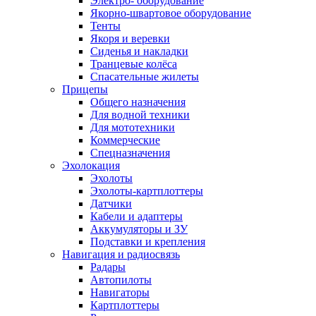
Электро- оборудование
Якорно-швартовое оборудование
Тенты
Якоря и веревки
Сиденья и накладки
Транцевые колёса
Спасательные жилеты
Прицепы
Общего назначения
Для водной техники
Для мототехники
Коммерческие
Спецназначения
Эхолокация
Эхолоты
Эхолоты-картплоттеры
Датчики
Кабели и адаптеры
Аккумуляторы и ЗУ
Подставки и крепления
Навигация и радиосвязь
Радары
Автопилоты
Навигаторы
Картплоттеры