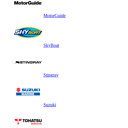
MotorGuide
SkyBoat
Stingray
Suzuki