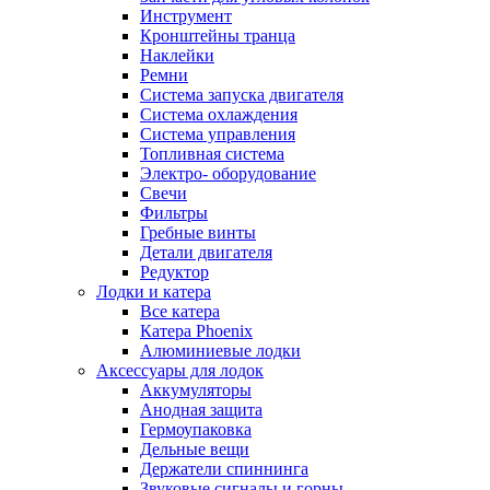
Инструмент
Кронштейны транца
Наклейки
Ремни
Система запуска двигателя
Система охлаждения
Система управления
Топливная система
Электро- оборудование
Свечи
Фильтры
Гребные винты
Детали двигателя
Редуктор
Лодки и катера
Все катера
Катера Phoenix
Алюминиевые лодки
Аксессуары для лодок
Аккумуляторы
Анодная защита
Гермоупаковка
Дельные вещи
Держатели спиннинга
Звуковые сигналы и горны