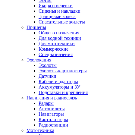
Тенты
Якоря и веревки
Сиденья и накладки
Транцевые колёса
Спасательные жилеты
Прицепы
Общего назначения
Для водной техники
Для мототехники
Коммерческие
Спецназначения
Эхолокация
Эхолоты
Эхолоты-картплоттеры
Датчики
Кабели и адаптеры
Аккумуляторы и ЗУ
Подставки и крепления
Навигация и радиосвязь
Радары
Автопилоты
Навигаторы
Картплоттеры
Радиостанции
Мототехника