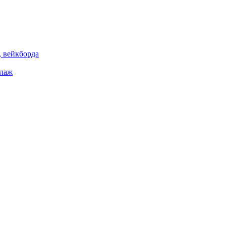
 вейкборда
елаж