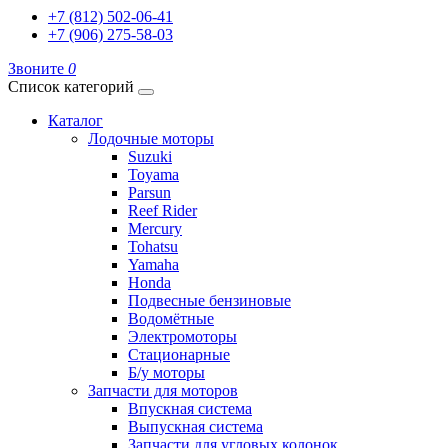
+7 (812) 502-06-41
+7 (906) 275-58-03
Звоните
0
Список категорий
Каталог
Лодочные моторы
Suzuki
Toyama
Parsun
Reef Rider
Mercury
Tohatsu
Yamaha
Honda
Подвесные бензиновые
Водомётные
Электромоторы
Стационарные
Б/у моторы
Запчасти для моторов
Впускная система
Выпускная система
Запчасти для угловых колонок