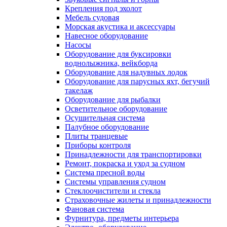
Крепления под эхолот
Мебель судовая
Морская акустика и аксессуары
Навесное оборудование
Насосы
Оборудование для буксировки
воднолыжника, вейкборда
Оборудование для надувных лодок
Оборудование для парусных яхт, бегучий
такелаж
Оборудование для рыбалки
Осветительное оборудование
Осушительная система
Палубное оборудование
Плиты транцевые
Приборы контроля
Принадлежности для транспортировки
Ремонт, покраска и уход за судном
Система пресной воды
Системы управления судном
Стеклоочистители и стекла
Страховочные жилеты и принадлежности
Фановая система
Фурнитура, предметы интерьера