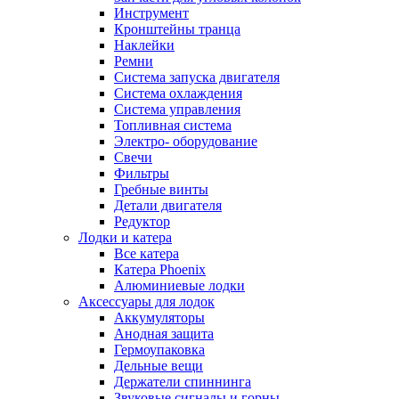
Инструмент
Кронштейны транца
Наклейки
Ремни
Система запуска двигателя
Система охлаждения
Система управления
Топливная система
Электро- оборудование
Свечи
Фильтры
Гребные винты
Детали двигателя
Редуктор
Лодки и катера
Все катера
Катера Phoenix
Алюминиевые лодки
Аксессуары для лодок
Аккумуляторы
Анодная защита
Гермоупаковка
Дельные вещи
Держатели спиннинга
Звуковые сигналы и горны