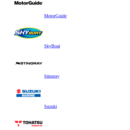
MotorGuide
SkyBoat
Stingray
Suzuki