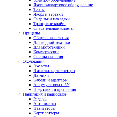
Электро- оборудование
Якорно-швартовое оборудование
Тенты
Якоря и веревки
Сиденья и накладки
Транцевые колёса
Спасательные жилеты
Прицепы
Общего назначения
Для водной техники
Для мототехники
Коммерческие
Спецназначения
Эхолокация
Эхолоты
Эхолоты-картплоттеры
Датчики
Кабели и адаптеры
Аккумуляторы и ЗУ
Подставки и крепления
Навигация и радиосвязь
Радары
Автопилоты
Навигаторы
Картплоттеры