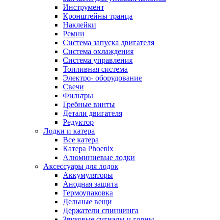
Инструмент
Кронштейны транца
Наклейки
Ремни
Система запуска двигателя
Система охлаждения
Система управления
Топливная система
Электро- оборудование
Свечи
Фильтры
Гребные винты
Детали двигателя
Редуктор
Лодки и катера
Все катера
Катера Phoenix
Алюминиевые лодки
Аксессуары для лодок
Аккумуляторы
Анодная защита
Гермоупаковка
Дельные вещи
Держатели спиннинга
Звуковые сигналы и горны