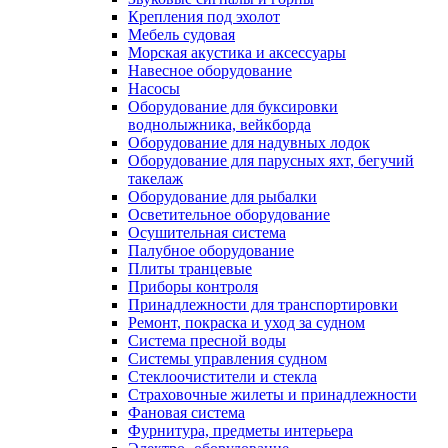
Крепления под эхолот
Мебель судовая
Морская акустика и аксессуары
Навесное оборудование
Насосы
Оборудование для буксировки
воднолыжника, вейкборда
Оборудование для надувных лодок
Оборудование для парусных яхт, бегучий
такелаж
Оборудование для рыбалки
Осветительное оборудование
Осушительная система
Палубное оборудование
Плиты транцевые
Приборы контроля
Принадлежности для транспортировки
Ремонт, покраска и уход за судном
Система пресной воды
Системы управления судном
Стеклоочистители и стекла
Страховочные жилеты и принадлежности
Фановая система
Фурнитура, предметы интерьера