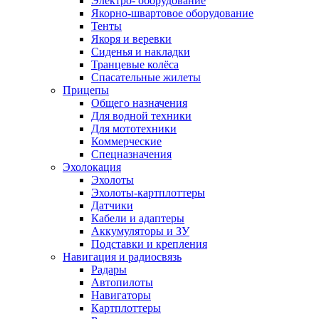
Электро- оборудование
Якорно-швартовое оборудование
Тенты
Якоря и веревки
Сиденья и накладки
Транцевые колёса
Спасательные жилеты
Прицепы
Общего назначения
Для водной техники
Для мототехники
Коммерческие
Спецназначения
Эхолокация
Эхолоты
Эхолоты-картплоттеры
Датчики
Кабели и адаптеры
Аккумуляторы и ЗУ
Подставки и крепления
Навигация и радиосвязь
Радары
Автопилоты
Навигаторы
Картплоттеры