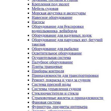
Крепления под эхолот
Мебель судовая
Морская акустика и аксессуары
Навесное оборудование
Насосы
Оборудование для буксировки
воднолыжника, вейкборда
Оборудование для надувных лодок
Оборудование для парусных яхт, бегучий
такелаж
Оборудование для рыбалки
Осветительное оборудование
Осушительная система
Палубное оборудование
Плиты транцевые
Приборы контроля
Принадлежности для транспортировки
Ремонт, покраска и уход за судном
Система пресной воды
Системы управления судном
Стеклоочистители и стекла
Страховочные жилеты и принадлежности
Фановая система
Фурнитура, предметы интерьера