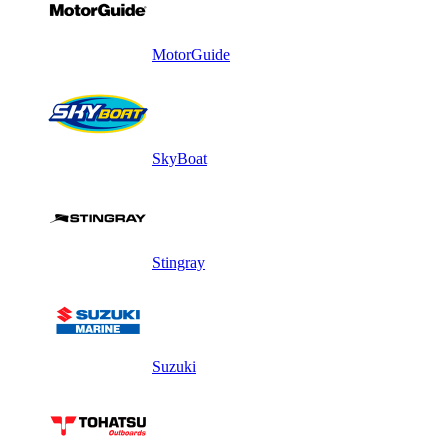
MotorGuide
SkyBoat
Stingray
Suzuki