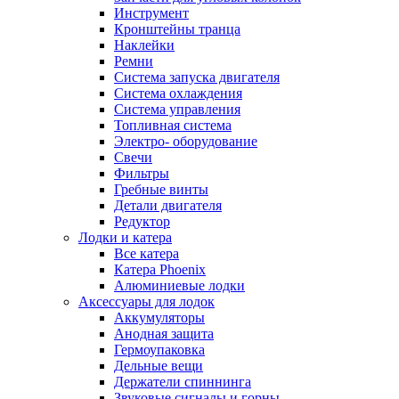
Инструмент
Кронштейны транца
Наклейки
Ремни
Система запуска двигателя
Система охлаждения
Система управления
Топливная система
Электро- оборудование
Свечи
Фильтры
Гребные винты
Детали двигателя
Редуктор
Лодки и катера
Все катера
Катера Phoenix
Алюминиевые лодки
Аксессуары для лодок
Аккумуляторы
Анодная защита
Гермоупаковка
Дельные вещи
Держатели спиннинга
Звуковые сигналы и горны