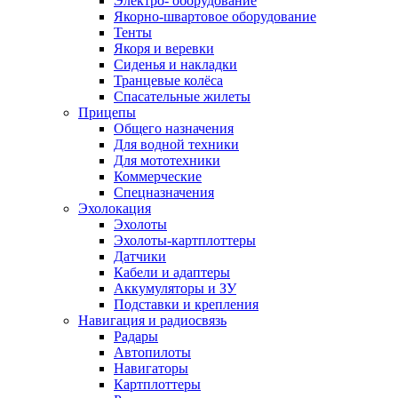
Электро- оборудование
Якорно-швартовое оборудование
Тенты
Якоря и веревки
Сиденья и накладки
Транцевые колёса
Спасательные жилеты
Прицепы
Общего назначения
Для водной техники
Для мототехники
Коммерческие
Спецназначения
Эхолокация
Эхолоты
Эхолоты-картплоттеры
Датчики
Кабели и адаптеры
Аккумуляторы и ЗУ
Подставки и крепления
Навигация и радиосвязь
Радары
Автопилоты
Навигаторы
Картплоттеры