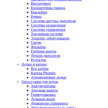
Инструмент
Кронштейны транца
Наклейки
Ремни
Система запуска двигателя
Система охлаждения
Система управления
Топливная система
Электро- оборудование
Свечи
Фильтры
Гребные винты
Детали двигателя
Редуктор
Лодки и катера
Все катера
Катера Phoenix
Алюминиевые лодки
Аксессуары для лодок
Аккумуляторы
Анодная защита
Гермоупаковка
Дельные вещи
Держатели спиннинга
Звуковые сигналы и горны