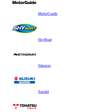
MotorGuide
SkyBoat
Stingray
Suzuki