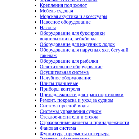
Крепления под эхолот
Мебель судовая
Морская акустика и аксессуары
Навесное оборудование
Насосы
Оборудование для буксировки
воднолыжника, вейкборда
Оборудование для надувных лодок
Оборудование для парусных яхт, бегучий
такелаж
Оборудование для рыбалки
Осветительное оборудование
Осушительная система
Палубное оборудование
Плиты транцевые
Приборы контроля
Принадлежности для транспортировки
Ремонт, покраска и уход за судном
Система пресной воды
Системы управления судном
Стеклоочистители и стекла
Страховочные жилеты и принадлежности
Фановая система
Фурнитура, предметы интерьера