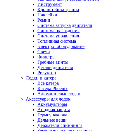
Инструмент
Кронштейны транца
Наклейки
Ремни
Система запуска двигателя
Система охлаждения
Система управления
Топливная система
Электро- оборудование
Свечи
Фильтры
Гребные винты
Детали двигателя
Редуктор
Лодки и катера
Все катера
Катера Phoenix
Алюминиевые лодки
Аксессуары для лодок
Аккумуляторы
Анодная защита
Гермоупаковка
Дельные вещи
Держатели спиннинга
Звуковые сигналы и горны