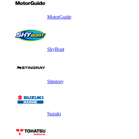
MotorGuide
SkyBoat
Stingray
Suzuki