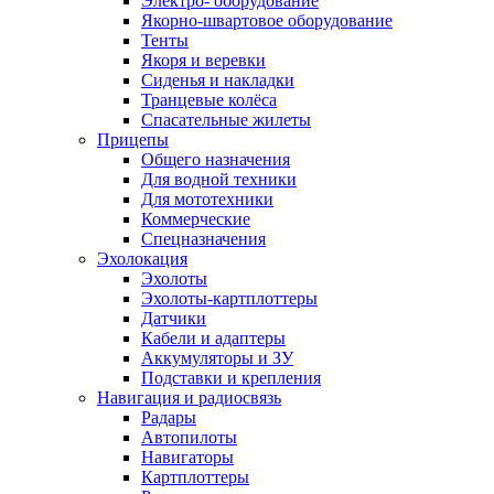
Электро- оборудование
Якорно-швартовое оборудование
Тенты
Якоря и веревки
Сиденья и накладки
Транцевые колёса
Спасательные жилеты
Прицепы
Общего назначения
Для водной техники
Для мототехники
Коммерческие
Спецназначения
Эхолокация
Эхолоты
Эхолоты-картплоттеры
Датчики
Кабели и адаптеры
Аккумуляторы и ЗУ
Подставки и крепления
Навигация и радиосвязь
Радары
Автопилоты
Навигаторы
Картплоттеры