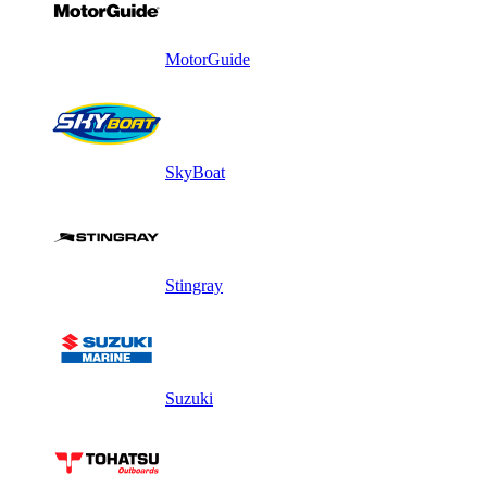
MotorGuide
SkyBoat
Stingray
Suzuki