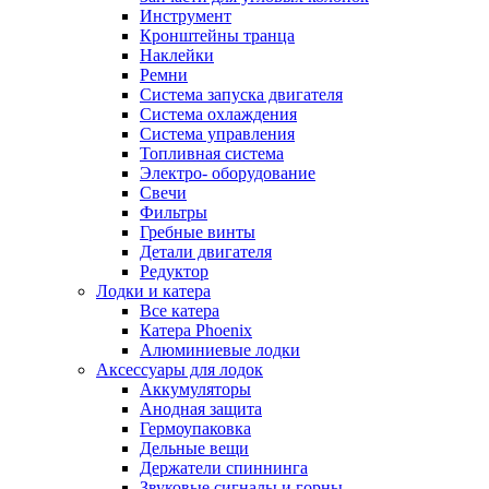
Инструмент
Кронштейны транца
Наклейки
Ремни
Система запуска двигателя
Система охлаждения
Система управления
Топливная система
Электро- оборудование
Свечи
Фильтры
Гребные винты
Детали двигателя
Редуктор
Лодки и катера
Все катера
Катера Phoenix
Алюминиевые лодки
Аксессуары для лодок
Аккумуляторы
Анодная защита
Гермоупаковка
Дельные вещи
Держатели спиннинга
Звуковые сигналы и горны