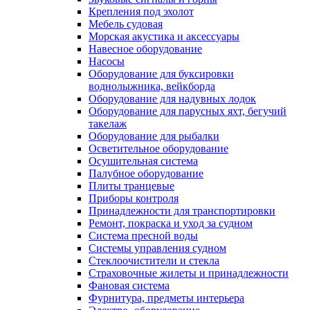
Крепления под эхолот
Мебель судовая
Морская акустика и аксессуары
Навесное оборудование
Насосы
Оборудование для буксировки
воднолыжника, вейкборда
Оборудование для надувных лодок
Оборудование для парусных яхт, бегучий
такелаж
Оборудование для рыбалки
Осветительное оборудование
Осушительная система
Палубное оборудование
Плиты транцевые
Приборы контроля
Принадлежности для транспортировки
Ремонт, покраска и уход за судном
Система пресной воды
Системы управления судном
Стеклоочистители и стекла
Страховочные жилеты и принадлежности
Фановая система
Фурнитура, предметы интерьера