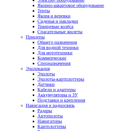
Электро- оборудование
Якорно-швартовое оборудование
Тенты
Якоря и веревки
Сиденья и накладки
Транцевые колёса
Спасательные жилеты
Прицепы
Общего назначения
Для водной техники
Для мототехники
Коммерческие
Спецназначения
Эхолокация
Эхолоты
Эхолоты-картплоттеры
Датчики
Кабели и адаптеры
Аккумуляторы и ЗУ
Подставки и крепления
Навигация и радиосвязь
Радары
Автопилоты
Навигаторы
Картплоттеры