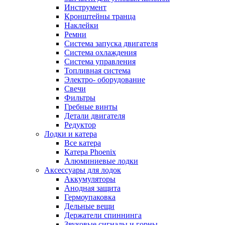
Инструмент
Кронштейны транца
Наклейки
Ремни
Система запуска двигателя
Система охлаждения
Система управления
Топливная система
Электро- оборудование
Свечи
Фильтры
Гребные винты
Детали двигателя
Редуктор
Лодки и катера
Все катера
Катера Phoenix
Алюминиевые лодки
Аксессуары для лодок
Аккумуляторы
Анодная защита
Гермоупаковка
Дельные вещи
Держатели спиннинга
Звуковые сигналы и горны