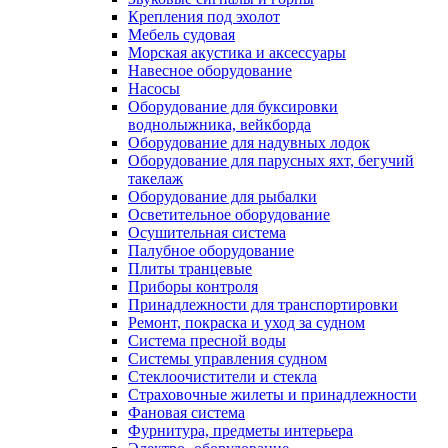
Крепления под эхолот
Мебель судовая
Морская акустика и аксессуары
Навесное оборудование
Насосы
Оборудование для буксировки
воднолыжника, вейкборда
Оборудование для надувных лодок
Оборудование для парусных яхт, бегучий
такелаж
Оборудование для рыбалки
Осветительное оборудование
Осушительная система
Палубное оборудование
Плиты транцевые
Приборы контроля
Принадлежности для транспортировки
Ремонт, покраска и уход за судном
Система пресной воды
Системы управления судном
Стеклоочистители и стекла
Страховочные жилеты и принадлежности
Фановая система
Фурнитура, предметы интерьера