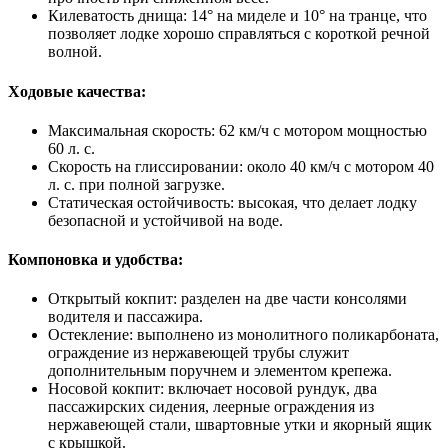
Килеватость днища: 14° на миделе и 10° на транце, что
позволяет лодке хорошо справляться с короткой речной
волной.
Ходовые качества:
Максимальная скорость: 62 км/ч с мотором мощностью
60 л. с.
Скорость на глиссировании: около 40 км/ч с мотором 40
л. с. при полной загрузке.
Статическая остойчивость: высокая, что делает лодку
безопасной и устойчивой на воде.
Компоновка и удобства:
Открытый кокпит: разделен на две части консолями
водителя и пассажира.
Остекление: выполнено из монолитного поликарбоната,
ограждение из нержавеющей трубы служит
дополнительным поручнем и элементом крепежа.
Носовой кокпит: включает носовой рундук, два
пассажирских сидения, леерные ограждения из
нержавеющей стали, швартовные утки и якорный ящик
с крышкой.