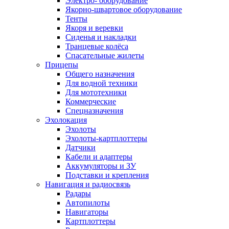
Электро- оборудование
Якорно-швартовое оборудование
Тенты
Якоря и веревки
Сиденья и накладки
Транцевые колёса
Спасательные жилеты
Прицепы
Общего назначения
Для водной техники
Для мототехники
Коммерческие
Спецназначения
Эхолокация
Эхолоты
Эхолоты-картплоттеры
Датчики
Кабели и адаптеры
Аккумуляторы и ЗУ
Подставки и крепления
Навигация и радиосвязь
Радары
Автопилоты
Навигаторы
Картплоттеры