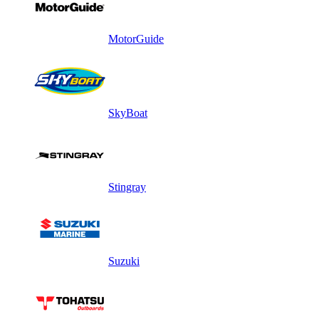
MotorGuide
SkyBoat
Stingray
Suzuki