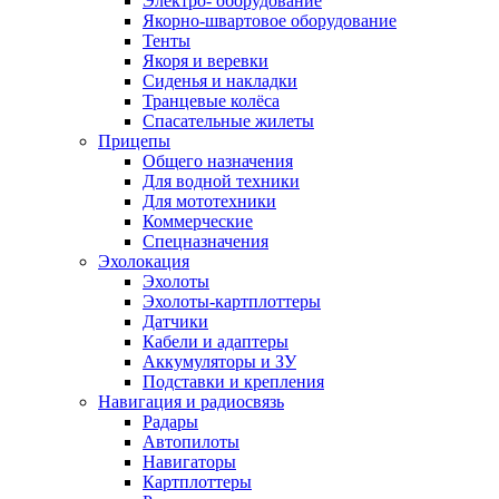
Электро- оборудование
Якорно-швартовое оборудование
Тенты
Якоря и веревки
Сиденья и накладки
Транцевые колёса
Спасательные жилеты
Прицепы
Общего назначения
Для водной техники
Для мототехники
Коммерческие
Спецназначения
Эхолокация
Эхолоты
Эхолоты-картплоттеры
Датчики
Кабели и адаптеры
Аккумуляторы и ЗУ
Подставки и крепления
Навигация и радиосвязь
Радары
Автопилоты
Навигаторы
Картплоттеры