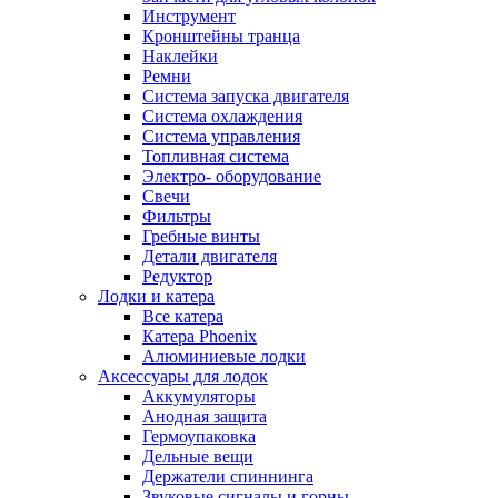
Инструмент
Кронштейны транца
Наклейки
Ремни
Система запуска двигателя
Система охлаждения
Система управления
Топливная система
Электро- оборудование
Свечи
Фильтры
Гребные винты
Детали двигателя
Редуктор
Лодки и катера
Все катера
Катера Phoenix
Алюминиевые лодки
Аксессуары для лодок
Аккумуляторы
Анодная защита
Гермоупаковка
Дельные вещи
Держатели спиннинга
Звуковые сигналы и горны