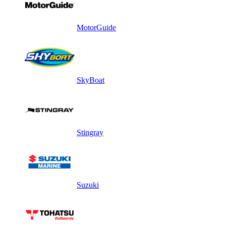
MotorGuide
SkyBoat
Stingray
Suzuki