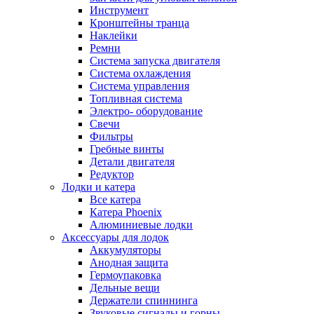
Инструмент
Кронштейны транца
Наклейки
Ремни
Система запуска двигателя
Система охлаждения
Система управления
Топливная система
Электро- оборудование
Свечи
Фильтры
Гребные винты
Детали двигателя
Редуктор
Лодки и катера
Все катера
Катера Phoenix
Алюминиевые лодки
Аксессуары для лодок
Аккумуляторы
Анодная защита
Гермоупаковка
Дельные вещи
Держатели спиннинга
Звуковые сигналы и горны