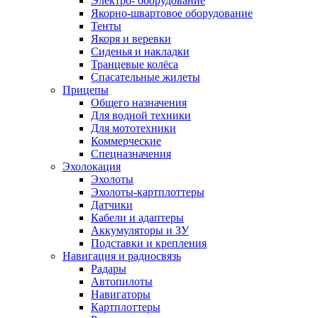
Электро- оборудование
Якорно-швартовое оборудование
Тенты
Якоря и веревки
Сиденья и накладки
Транцевые колёса
Спасательные жилеты
Прицепы
Общего назначения
Для водной техники
Для мототехники
Коммерческие
Спецназначения
Эхолокация
Эхолоты
Эхолоты-картплоттеры
Датчики
Кабели и адаптеры
Аккумуляторы и ЗУ
Подставки и крепления
Навигация и радиосвязь
Радары
Автопилоты
Навигаторы
Картплоттеры