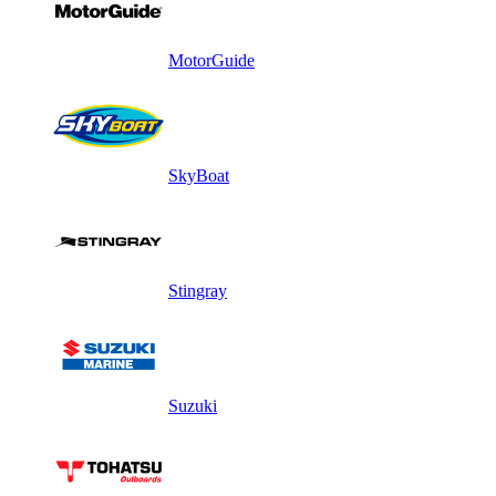
MotorGuide
SkyBoat
Stingray
Suzuki