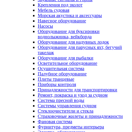
Крепления под эхолот
Мебель судовая
Морская акустика и аксессуары
Навесное оборудование
Насосы
Оборудование для буксировки
воднолыжника, вейкборда
Оборудование для надувных лодок
Оборудование для парусных яхт, бегучий
такелаж
Оборудование для рыбалки
Осветительное оборудование
Осушительная система
Палубное оборудование
Плиты транцевые
Приборы контроля
Принадлежности для транспортировки
Ремонт, покраска и уход за судном
Система пресной воды
Системы управления судном
Стеклоочистители и стекла
Страховочные жилеты и принадлежности
Фановая система
Фурнитура, предметы интерьера