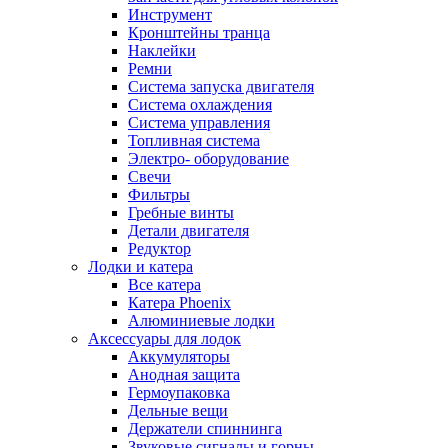
Инструмент
Кронштейны транца
Наклейки
Ремни
Система запуска двигателя
Система охлаждения
Система управления
Топливная система
Электро- оборудование
Свечи
Фильтры
Гребные винты
Детали двигателя
Редуктор
Лодки и катера
Все катера
Катера Phoenix
Алюминиевые лодки
Аксессуары для лодок
Аккумуляторы
Анодная защита
Гермоупаковка
Дельные вещи
Держатели спиннинга
Звуковые сигналы и горны