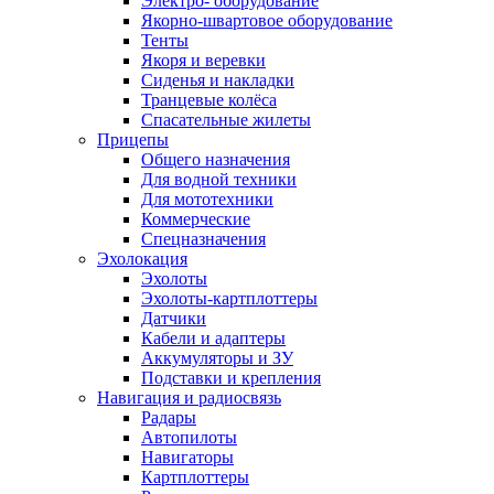
Электро- оборудование
Якорно-швартовое оборудование
Тенты
Якоря и веревки
Сиденья и накладки
Транцевые колёса
Спасательные жилеты
Прицепы
Общего назначения
Для водной техники
Для мототехники
Коммерческие
Спецназначения
Эхолокация
Эхолоты
Эхолоты-картплоттеры
Датчики
Кабели и адаптеры
Аккумуляторы и ЗУ
Подставки и крепления
Навигация и радиосвязь
Радары
Автопилоты
Навигаторы
Картплоттеры