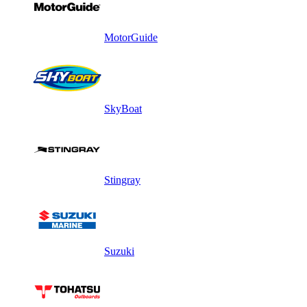
MotorGuide
SkyBoat
Stingray
Suzuki