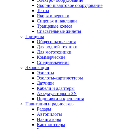
Электро- оборудование
Якорно-швартовое оборудование
Тенты
Якоря и веревки
Сиденья и накладки
Транцевые колёса
Спасательные жилеты
Прицепы
Общего назначения
Для водной техники
Для мототехники
Коммерческие
Спецназначения
Эхолокация
Эхолоты
Эхолоты-картплоттеры
Датчики
Кабели и адаптеры
Аккумуляторы и ЗУ
Подставки и крепления
Навигация и радиосвязь
Радары
Автопилоты
Навигаторы
Картплоттеры