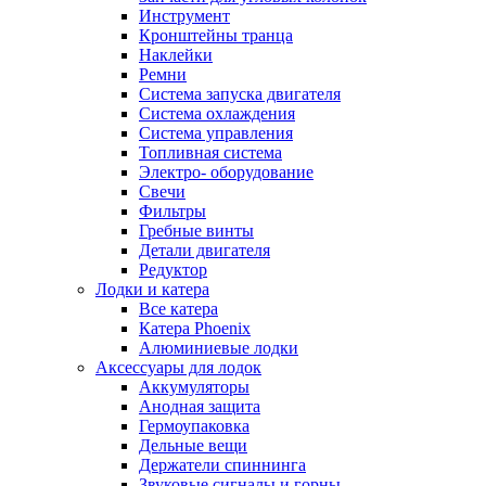
Инструмент
Кронштейны транца
Наклейки
Ремни
Система запуска двигателя
Система охлаждения
Система управления
Топливная система
Электро- оборудование
Свечи
Фильтры
Гребные винты
Детали двигателя
Редуктор
Лодки и катера
Все катера
Катера Phoenix
Алюминиевые лодки
Аксессуары для лодок
Аккумуляторы
Анодная защита
Гермоупаковка
Дельные вещи
Держатели спиннинга
Звуковые сигналы и горны