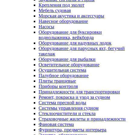
Крепления под эхолот
Мебель судовая
Морская акустика и аксессуары
Навесное оборудование
Насосы
Оборудование для буксировки
воднолыжника, вейкборда
Оборудование для надувных лодок
Оборудование для парусных яхт, бегучий
такелаж
Оборудование для рыбалки
Осветительное оборудование
Осушительная система
Палубное оборудование
Плиты транцевые
Приборы контроля
Принадлежности для транспортировки
Ремонт, покраска и уход за судном
Система пресной воды
Системы управления судном
Стеклоочистители и стекла
Страховочные жилеты и принадлежности
Фановая система
Фурнитура, предметы интерьера