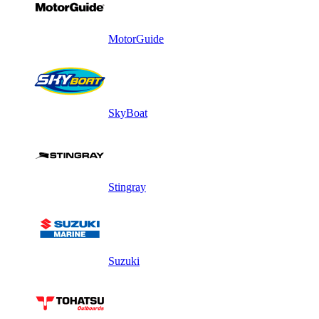
MotorGuide
SkyBoat
Stingray
Suzuki