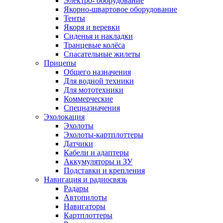
Электро- оборудование
Якорно-швартовое оборудование
Тенты
Якоря и веревки
Сиденья и накладки
Транцевые колёса
Спасательные жилеты
Прицепы
Общего назначения
Для водной техники
Для мототехники
Коммерческие
Спецназначения
Эхолокация
Эхолоты
Эхолоты-картплоттеры
Датчики
Кабели и адаптеры
Аккумуляторы и ЗУ
Подставки и крепления
Навигация и радиосвязь
Радары
Автопилоты
Навигаторы
Картплоттеры