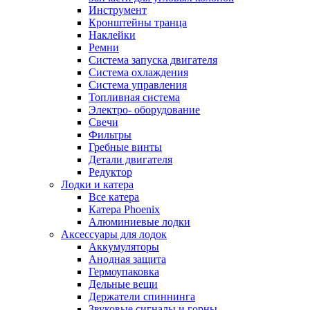
Инструмент
Кронштейны транца
Наклейки
Ремни
Система запуска двигателя
Система охлаждения
Система управления
Топливная система
Электро- оборудование
Свечи
Фильтры
Гребные винты
Детали двигателя
Редуктор
Лодки и катера
Все катера
Катера Phoenix
Алюминиевые лодки
Аксессуары для лодок
Аккумуляторы
Анодная защита
Гермоупаковка
Дельные вещи
Держатели спиннинга
Звуковые сигналы и горны