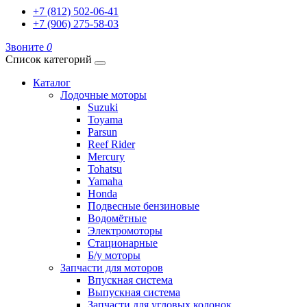
+7 (812) 502-06-41
+7 (906) 275-58-03
Звоните
0
Список категорий
Каталог
Лодочные моторы
Suzuki
Toyama
Parsun
Reef Rider
Mercury
Tohatsu
Yamaha
Honda
Подвесные бензиновые
Водомётные
Электромоторы
Стационарные
Б/у моторы
Запчасти для моторов
Впускная система
Выпускная система
Запчасти для угловых колонок