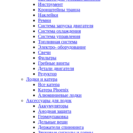
Инструмент
Кронштейны транца
Наклейки
Ремни
Система запуска двигателя
Система охлаждения
Система управления
Топливная система
Электро- оборудование
Свечи
Фильтры
Гребные винты
Детали двигателя
Редуктор
Лодки и катера
Все катера
Катера Phoenix
Алюминиевые лодки
Аксессуары для лодок
Аккумуляторы
Анодная защита
Гермоупаковка
Дельные вещи
Держатели спиннинга
Звуковые сигналы и горны