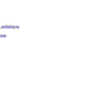
 вейкборда
елаж