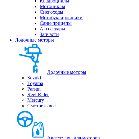
Квадроциклы
Мотоциклы
Снегоходы
Мотобуксировщики
Сани-прицепы
Аксессуары
Запчасти
Лодочные моторы
Лодочные моторы
Suzuki
Toyama
Parsun
Reef Rider
Mercury
Смотреть все
Аксессуары для моторов