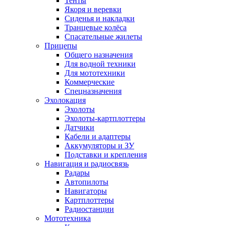
Тенты
Якоря и веревки
Сиденья и накладки
Транцевые колёса
Спасательные жилеты
Прицепы
Общего назначения
Для водной техники
Для мототехники
Коммерческие
Спецназначения
Эхолокация
Эхолоты
Эхолоты-картплоттеры
Датчики
Кабели и адаптеры
Аккумуляторы и ЗУ
Подставки и крепления
Навигация и радиосвязь
Радары
Автопилоты
Навигаторы
Картплоттеры
Радиостанции
Мототехника