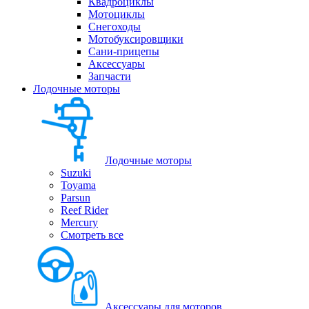
Квадроциклы
Мотоциклы
Снегоходы
Мотобуксировщики
Сани-прицепы
Аксессуары
Запчасти
Лодочные моторы
Лодочные моторы
Suzuki
Toyama
Parsun
Reef Rider
Mercury
Смотреть все
Аксессуары для моторов