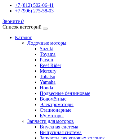
+7 (812) 502-06-41
+7 (906) 275-58-03
Звоните
0
Список категорий
Каталог
Лодочные моторы
Suzuki
Toyama
Parsun
Reef Rider
Mercury
Tohatsu
Yamaha
Honda
Подвесные бензиновые
Водомётные
Электромоторы
Стационарные
Б/у моторы
Запчасти для моторов
Впускная система
Выпускная система
Запчасти для угловых колонок