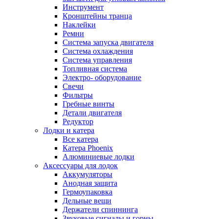
Инструмент
Кронштейны транца
Наклейки
Ремни
Система запуска двигателя
Система охлаждения
Система управления
Топливная система
Электро- оборудование
Свечи
Фильтры
Гребные винты
Детали двигателя
Редуктор
Лодки и катера
Все катера
Катера Phoenix
Алюминиевые лодки
Аксессуары для лодок
Аккумуляторы
Анодная защита
Гермоупаковка
Дельные вещи
Держатели спиннинга
Звуковые сигналы и горны