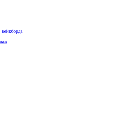
 вейкборда
елаж