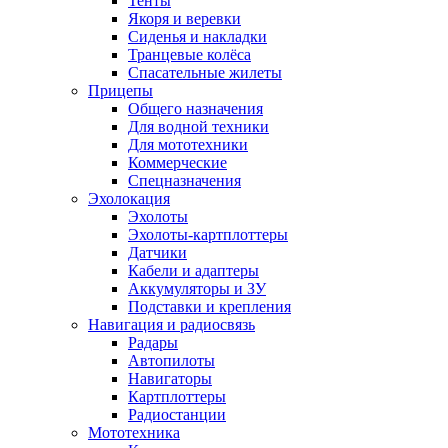
Тенты
Якоря и веревки
Сиденья и накладки
Транцевые колёса
Спасательные жилеты
Прицепы
Общего назначения
Для водной техники
Для мототехники
Коммерческие
Спецназначения
Эхолокация
Эхолоты
Эхолоты-картплоттеры
Датчики
Кабели и адаптеры
Аккумуляторы и ЗУ
Подставки и крепления
Навигация и радиосвязь
Радары
Автопилоты
Навигаторы
Картплоттеры
Радиостанции
Мототехника