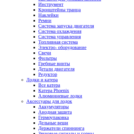
Инструмент
Кронштейны транца
Наклейки
Ремни
Система запуска двигателя
Система охлаждения
Система управления
Топливная система
Электро- оборудование
Свечи
Фильтры
Гребные винты
Детали двигателя
Редуктор
Лодки и катера
Все катера
Катера Phoenix
Алюминиевые лодки
Аксессуары для лодок
Аккумуляторы
Анодная защита
Гермоупаковка
Дельные вещи
Держатели спиннинга
Звуковые сигналы и горны