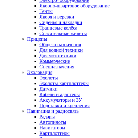
Электро- оборудование
Якорно-швартовое оборудование
Тенты
Якоря и веревки
Сиденья и накладки
Транцевые колёса
Спасательные жилеты
Прицепы
Общего назначения
Для водной техники
Для мототехники
Коммерческие
Спецназначения
Эхолокация
Эхолоты
Эхолоты-картплоттеры
Датчики
Кабели и адаптеры
Аккумуляторы и ЗУ
Подставки и крепления
Навигация и радиосвязь
Радары
Автопилоты
Навигаторы
Картплоттеры