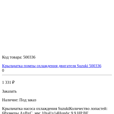
Код товара:
500336
Крыльчатка помпы охлаждения двигателя Suzuki 500336
0
1 331 ₽
Заказать
Наличие:
Под заказ
Крыльчатка насоса охлаждения SuzukiКоличество лопастей:
6Размеры AxBxC, мм: 10x41x14Honda: 9.9 HP BF..