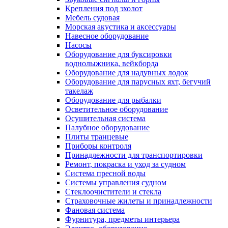
Крепления под эхолот
Мебель судовая
Морская акустика и аксессуары
Навесное оборудование
Насосы
Оборудование для буксировки
воднолыжника, вейкборда
Оборудование для надувных лодок
Оборудование для парусных яхт, бегучий
такелаж
Оборудование для рыбалки
Осветительное оборудование
Осушительная система
Палубное оборудование
Плиты транцевые
Приборы контроля
Принадлежности для транспортировки
Ремонт, покраска и уход за судном
Система пресной воды
Системы управления судном
Стеклоочистители и стекла
Страховочные жилеты и принадлежности
Фановая система
Фурнитура, предметы интерьера