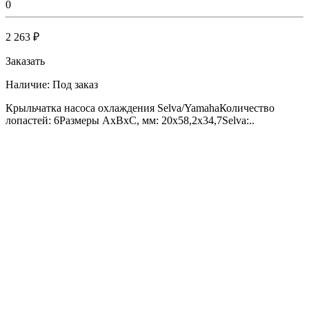
0
2 263 ₽
Заказать
Наличие:
Под заказ
Крыльчатка насоса охлаждения Selva/YamahaКоличество
лопастей: 6Размеры AxBxC, мм: 20x58,2x34,7Selva:..