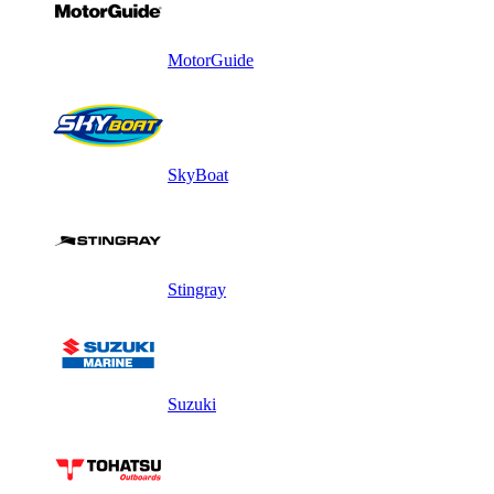
MotorGuide
SkyBoat
Stingray
Suzuki