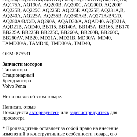
AQ175A, AQ190A, AQ200B, AQ200C, AQ200D, AQ200F,
AQ225B, AQ225C-AQ225D-AQ225E-AQ225F, AQ231A,B,
AQ240A, AQ225A, AQ255B, AQ260A/B, AQ271A/B/C/D,
AQ280A/B/C/D, AQ290A, AQAD30/A, AQAD40, AQD21A,
AQD21B, AQD40, BB115, BB140A, BB145A, BB165, BB170,
BB225A-BB225B-BB225C, BB260A, BB260B, BB260C,
BB260AV, MB20, MD21A, MD21B, MD30/A, MD40,
TAMD30/A, TAMD40, TMD30/A, TMD40,
OEM: 875531
Запчасти моторов
Тип мотора
Стационарный
Бренд мотора
Volvo Penta
Нет отзывов об этом товаре.
Написать отзыв
Пожалуйста
авторизуйтесь
или
зарегистрируйтесь
для
просмотра
* Производитель оставляет за собой право на внесение
изменений в конструктивные особенности товара, его