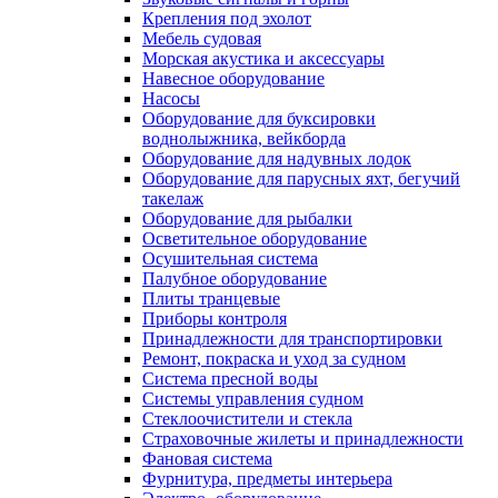
Крепления под эхолот
Мебель судовая
Морская акустика и аксессуары
Навесное оборудование
Насосы
Оборудование для буксировки
воднолыжника, вейкборда
Оборудование для надувных лодок
Оборудование для парусных яхт, бегучий
такелаж
Оборудование для рыбалки
Осветительное оборудование
Осушительная система
Палубное оборудование
Плиты транцевые
Приборы контроля
Принадлежности для транспортировки
Ремонт, покраска и уход за судном
Система пресной воды
Системы управления судном
Стеклоочистители и стекла
Страховочные жилеты и принадлежности
Фановая система
Фурнитура, предметы интерьера