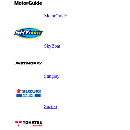
MotorGuide
SkyBoat
Stingray
Suzuki