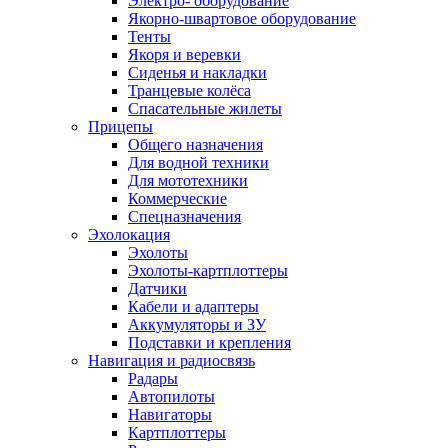
Электро- оборудование
Якорно-швартовое оборудование
Тенты
Якоря и веревки
Сиденья и накладки
Транцевые колёса
Спасательные жилеты
Прицепы
Общего назначения
Для водной техники
Для мототехники
Коммерческие
Спецназначения
Эхолокация
Эхолоты
Эхолоты-картплоттеры
Датчики
Кабели и адаптеры
Аккумуляторы и ЗУ
Подставки и крепления
Навигация и радиосвязь
Радары
Автопилоты
Навигаторы
Картплоттеры