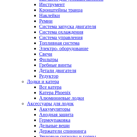
Инструмент
Кронштейны транца
Наклейки
Ремни
Система запуска двигателя
Система охлаждения
Система управления
Топливная система
Электро- оборудование
Свечи
Фильтры
Гребные винты
Детали двигателя
Редуктор
Лодки и катера
Все катера
Катера Phoenix
Алюминиевые лодки
Аксессуары для лодок
Аккумуляторы
Анодная защита
Гермоупаковка
Дельные вещи
Держатели спиннинга
Звуковые сигналы и горны