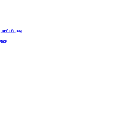
 вейкборда
елаж