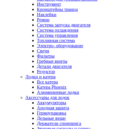
Инструмент
Кронштейны транца
Наклейки
Ремни
Система запуска двигателя
Система охлаждения
Система управления
Топливная система
Электро- оборудование
Свечи
Фильтры
Гребные винты
Детали двигателя
Редуктор
Лодки и катера
Все катера
Катера Phoenix
Алюминиевые лодки
Аксессуары для лодок
Аккумуляторы
Анодная защита
Гермоупаковка
Дельные вещи
Держатели спиннинга
Звуковые сигналы и горны