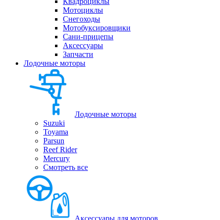
Квадроциклы
Мотоциклы
Снегоходы
Мотобуксировщики
Сани-прицепы
Аксессуары
Запчасти
Лодочные моторы
Лодочные моторы
Suzuki
Toyama
Parsun
Reef Rider
Mercury
Смотреть все
Аксессуары для моторов