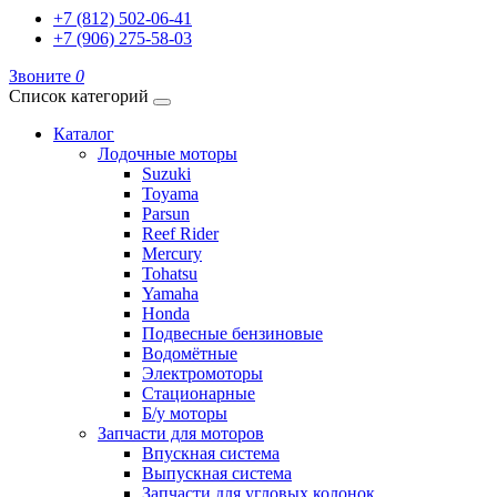
+7 (812) 502-06-41
+7 (906) 275-58-03
Звоните
0
Список категорий
Каталог
Лодочные моторы
Suzuki
Toyama
Parsun
Reef Rider
Mercury
Tohatsu
Yamaha
Honda
Подвесные бензиновые
Водомётные
Электромоторы
Стационарные
Б/у моторы
Запчасти для моторов
Впускная система
Выпускная система
Запчасти для угловых колонок