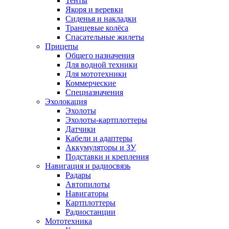
Тенты
Якоря и веревки
Сиденья и накладки
Транцевые колёса
Спасательные жилеты
Прицепы
Общего назначения
Для водной техники
Для мототехники
Коммерческие
Спецназначения
Эхолокация
Эхолоты
Эхолоты-картплоттеры
Датчики
Кабели и адаптеры
Аккумуляторы и ЗУ
Подставки и крепления
Навигация и радиосвязь
Радары
Автопилоты
Навигаторы
Картплоттеры
Радиостанции
Мототехника