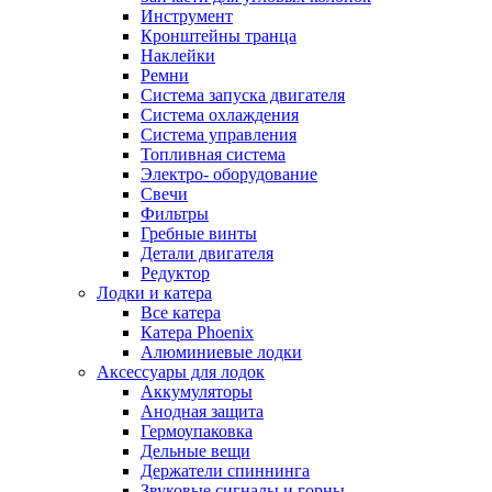
Инструмент
Кронштейны транца
Наклейки
Ремни
Система запуска двигателя
Система охлаждения
Система управления
Топливная система
Электро- оборудование
Свечи
Фильтры
Гребные винты
Детали двигателя
Редуктор
Лодки и катера
Все катера
Катера Phoenix
Алюминиевые лодки
Аксессуары для лодок
Аккумуляторы
Анодная защита
Гермоупаковка
Дельные вещи
Держатели спиннинга
Звуковые сигналы и горны