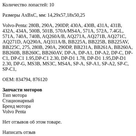
Количество лопастей: 10
Размеры AxBxC, мм: 14,29x57,18x50,25
Volvo-Penta: 280B, 290A, 290DP, 430A, 430B, 431A, 431B,
432A, 434A, 500B, 501B, 570A/MS4A, 571A, 572A, 7.4GL,
571A, 740A, 740B, AQ260A/B, AQ271A, AQ271B, AQ271C,
AQ271D, AQ290A, AQ311A/B, BB225A, BB225B, BB225AV,
BB225C, 275, 280B, 290A, 290DP, BB231A, BB261A, BB260A,
BB260B, BB260C, BB260AV, DP-A, DP-A1, DP-A2, DP-C, DP-
C1, DP-C1 1.95,DP-C1 2.30, DP-D1 1.78, DP-D1 1.95,DP-D1
2.30, DP-G, MS3B, MS3C, MS4A, SP-A, SP-A1, SP-A2, SP-C,
SP-C1,
OEM: 834794, 876120
Запчасти моторов
Тип мотора
Стационарный
Бренд мотора
Volvo Penta
Нет отзывов об этом товаре.
Написать отзыв