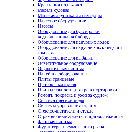
Крепления под эхолот
Мебель судовая
Морская акустика и аксессуары
Навесное оборудование
Насосы
Оборудование для буксировки
воднолыжника, вейкборда
Оборудование для надувных лодок
Оборудование для парусных яхт, бегучий
такелаж
Оборудование для рыбалки
Осветительное оборудование
Осушительная система
Палубное оборудование
Плиты транцевые
Приборы контроля
Принадлежности для транспортировки
Ремонт, покраска и уход за судном
Система пресной воды
Системы управления судном
Стеклоочистители и стекла
Страховочные жилеты и принадлежности
Фановая система
Фурнитура, предметы интерьера