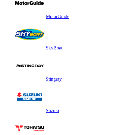
MotorGuide
SkyBoat
Stingray
Suzuki