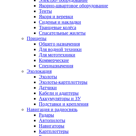
Электро- оборудование
Якорно-швартовое оборудование
Тенты
Якоря и веревки
Сиденья и накладки
Транцевые колёса
Спасательные жилеты
Прицепы
Общего назначения
Для водной техники
Для мототехники
Коммерческие
Спецназначения
Эхолокация
Эхолоты
Эхолоты-картплоттеры
Датчики
Кабели и адаптеры
Аккумуляторы и ЗУ
Подставки и крепления
Навигация и радиосвязь
Радары
Автопилоты
Навигаторы
Картплоттеры