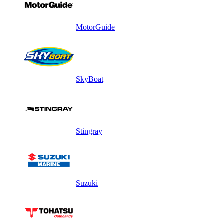
MotorGuide
SkyBoat
Stingray
Suzuki