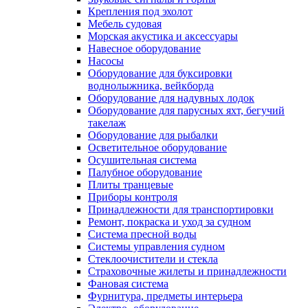
Крепления под эхолот
Мебель судовая
Морская акустика и аксессуары
Навесное оборудование
Насосы
Оборудование для буксировки
воднолыжника, вейкборда
Оборудование для надувных лодок
Оборудование для парусных яхт, бегучий
такелаж
Оборудование для рыбалки
Осветительное оборудование
Осушительная система
Палубное оборудование
Плиты транцевые
Приборы контроля
Принадлежности для транспортировки
Ремонт, покраска и уход за судном
Система пресной воды
Системы управления судном
Стеклоочистители и стекла
Страховочные жилеты и принадлежности
Фановая система
Фурнитура, предметы интерьера