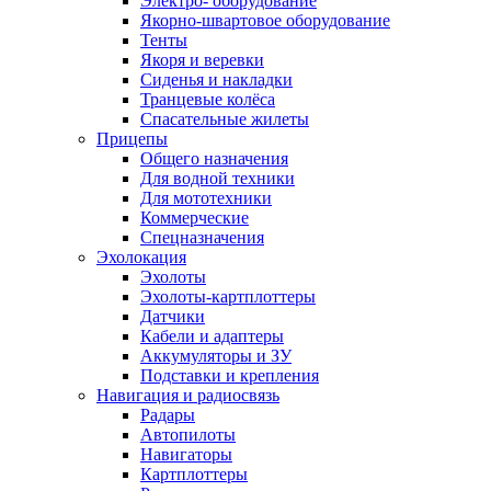
Электро- оборудование
Якорно-швартовое оборудование
Тенты
Якоря и веревки
Сиденья и накладки
Транцевые колёса
Спасательные жилеты
Прицепы
Общего назначения
Для водной техники
Для мототехники
Коммерческие
Спецназначения
Эхолокация
Эхолоты
Эхолоты-картплоттеры
Датчики
Кабели и адаптеры
Аккумуляторы и ЗУ
Подставки и крепления
Навигация и радиосвязь
Радары
Автопилоты
Навигаторы
Картплоттеры