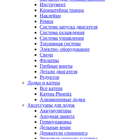
Инструмент
Кронштейны транца
Наклейки
Ремни
Система запуска двигателя
Система охлаждения
Система управления
Топливная система
Электро- оборудование
Свечи
Фильтры
Гребные винты
Детали двигателя
Редуктор
Лодки и катера
Все катера
Катера Phoenix
Алюминиевые лодки
Аксессуары для лодок
Аккумуляторы
Анодная защита
Гермоупаковка
Дельные вещи
Держатели спиннинга
Звуковые сигналы и горны