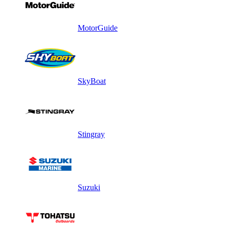
MotorGuide
SkyBoat
Stingray
Suzuki