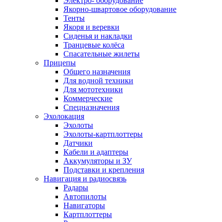
Электро- оборудование
Якорно-швартовое оборудование
Тенты
Якоря и веревки
Сиденья и накладки
Транцевые колёса
Спасательные жилеты
Прицепы
Общего назначения
Для водной техники
Для мототехники
Коммерческие
Спецназначения
Эхолокация
Эхолоты
Эхолоты-картплоттеры
Датчики
Кабели и адаптеры
Аккумуляторы и ЗУ
Подставки и крепления
Навигация и радиосвязь
Радары
Автопилоты
Навигаторы
Картплоттеры