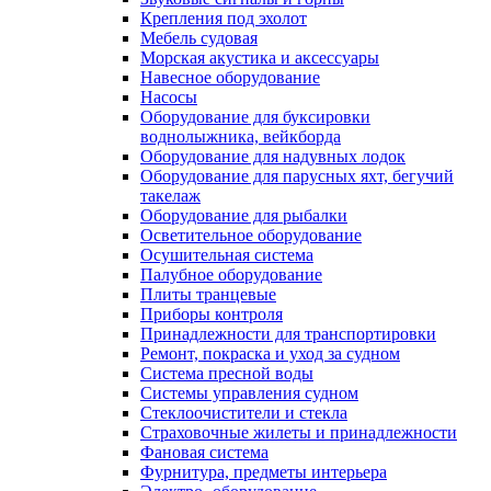
Крепления под эхолот
Мебель судовая
Морская акустика и аксессуары
Навесное оборудование
Насосы
Оборудование для буксировки
воднолыжника, вейкборда
Оборудование для надувных лодок
Оборудование для парусных яхт, бегучий
такелаж
Оборудование для рыбалки
Осветительное оборудование
Осушительная система
Палубное оборудование
Плиты транцевые
Приборы контроля
Принадлежности для транспортировки
Ремонт, покраска и уход за судном
Система пресной воды
Системы управления судном
Стеклоочистители и стекла
Страховочные жилеты и принадлежности
Фановая система
Фурнитура, предметы интерьера