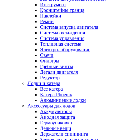
Инструмент
Кронштейны транца
Наклейки
Ремни
Система запуска двигателя
Система охлаждения
Система управления
Топливная система
Электро- оборудование
Свечи
Фильтры
Гребные винты
Детали двигателя
Редуктор
Лодки и катера
Все катера
Катера Phoenix
Алюминиевые лодки
Аксессуары для лодок
Аккумуляторы
Анодная защита
Гермоупаковка
Дельные вещи
Держатели спиннинга
Звуковые сигналы и горны