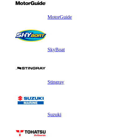
MotorGuide
SkyBoat
Stingray
Suzuki