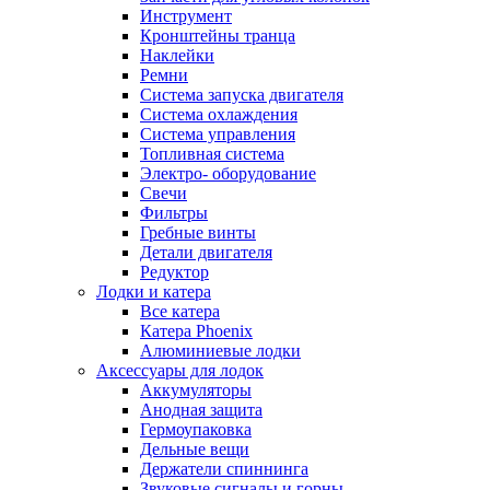
Инструмент
Кронштейны транца
Наклейки
Ремни
Система запуска двигателя
Система охлаждения
Система управления
Топливная система
Электро- оборудование
Свечи
Фильтры
Гребные винты
Детали двигателя
Редуктор
Лодки и катера
Все катера
Катера Phoenix
Алюминиевые лодки
Аксессуары для лодок
Аккумуляторы
Анодная защита
Гермоупаковка
Дельные вещи
Держатели спиннинга
Звуковые сигналы и горны