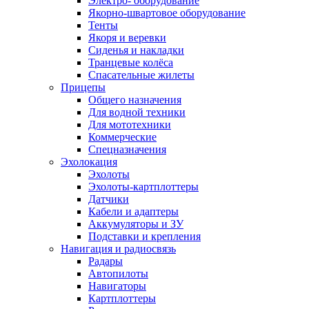
Электро- оборудование
Якорно-швартовое оборудование
Тенты
Якоря и веревки
Сиденья и накладки
Транцевые колёса
Спасательные жилеты
Прицепы
Общего назначения
Для водной техники
Для мототехники
Коммерческие
Спецназначения
Эхолокация
Эхолоты
Эхолоты-картплоттеры
Датчики
Кабели и адаптеры
Аккумуляторы и ЗУ
Подставки и крепления
Навигация и радиосвязь
Радары
Автопилоты
Навигаторы
Картплоттеры