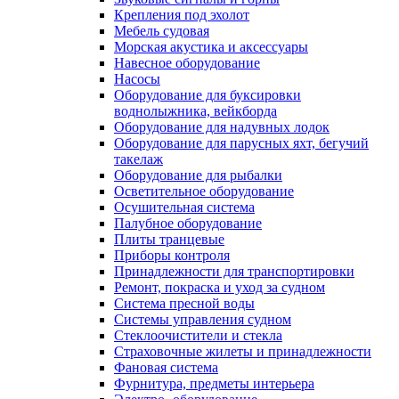
Крепления под эхолот
Мебель судовая
Морская акустика и аксессуары
Навесное оборудование
Насосы
Оборудование для буксировки
воднолыжника, вейкборда
Оборудование для надувных лодок
Оборудование для парусных яхт, бегучий
такелаж
Оборудование для рыбалки
Осветительное оборудование
Осушительная система
Палубное оборудование
Плиты транцевые
Приборы контроля
Принадлежности для транспортировки
Ремонт, покраска и уход за судном
Система пресной воды
Системы управления судном
Стеклоочистители и стекла
Страховочные жилеты и принадлежности
Фановая система
Фурнитура, предметы интерьера