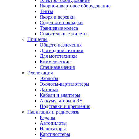
Электро- оборудование
Якорно-швартовое оборудование
Тенты
Якоря и веревки
Сиденья и накладки
Транцевые колёса
Спасательные жилеты
Прицепы
Общего назначения
Для водной техники
Для мототехники
Коммерческие
Спецназначения
Эхолокация
Эхолоты
Эхолоты-картплоттеры
Датчики
Кабели и адаптеры
Аккумуляторы и ЗУ
Подставки и крепления
Навигация и радиосвязь
Радары
Автопилоты
Навигаторы
Картплоттеры