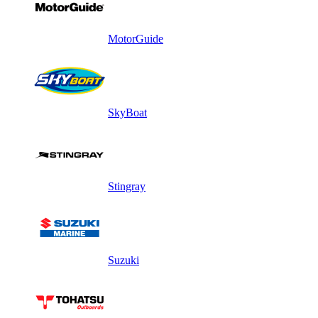
MotorGuide
SkyBoat
Stingray
Suzuki