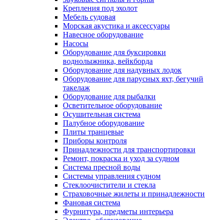
Крепления под эхолот
Мебель судовая
Морская акустика и аксессуары
Навесное оборудование
Насосы
Оборудование для буксировки
воднолыжника, вейкборда
Оборудование для надувных лодок
Оборудование для парусных яхт, бегучий
такелаж
Оборудование для рыбалки
Осветительное оборудование
Осушительная система
Палубное оборудование
Плиты транцевые
Приборы контроля
Принадлежности для транспортировки
Ремонт, покраска и уход за судном
Система пресной воды
Системы управления судном
Стеклоочистители и стекла
Страховочные жилеты и принадлежности
Фановая система
Фурнитура, предметы интерьера