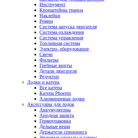
Инструмент
Кронштейны транца
Наклейки
Ремни
Система запуска двигателя
Система охлаждения
Система управления
Топливная система
Электро- оборудование
Свечи
Фильтры
Гребные винты
Детали двигателя
Редуктор
Лодки и катера
Все катера
Катера Phoenix
Алюминиевые лодки
Аксессуары для лодок
Аккумуляторы
Анодная защита
Гермоупаковка
Дельные вещи
Держатели спиннинга
Звуковые сигналы и горны