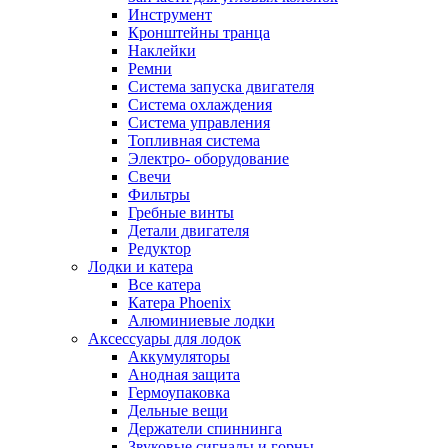
Инструмент
Кронштейны транца
Наклейки
Ремни
Система запуска двигателя
Система охлаждения
Система управления
Топливная система
Электро- оборудование
Свечи
Фильтры
Гребные винты
Детали двигателя
Редуктор
Лодки и катера
Все катера
Катера Phoenix
Алюминиевые лодки
Аксессуары для лодок
Аккумуляторы
Анодная защита
Гермоупаковка
Дельные вещи
Держатели спиннинга
Звуковые сигналы и горны