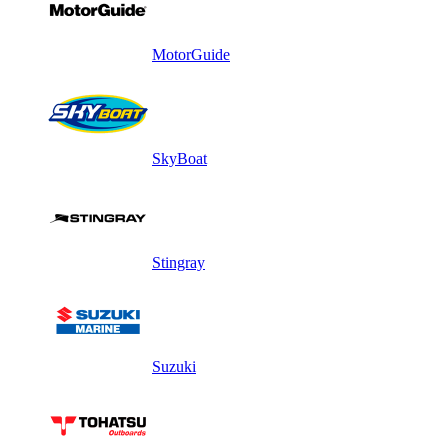
MotorGuide
SkyBoat
Stingray
Suzuki