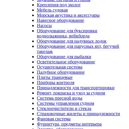
Крепления под эхолот
Мебель судовая
Морская акустика и аксессуары
Навесное оборудование
Насосы
Оборудование для буксировки
воднолыжника, вейкборда
Оборудование для надувных лодок
Оборудование для парусных яхт, бегучий
такелаж
Оборудование для рыбалки
Осветительное оборудование
Осушительная система
Палубное оборудование
Плиты транцевые
Приборы контроля
Принадлежности для транспортировки
Ремонт, покраска и уход за судном
Система пресной воды
Системы управления судном
Стеклоочистители и стекла
Страховочные жилеты и принадлежности
Фановая система
Фурнитура, предметы интерьера