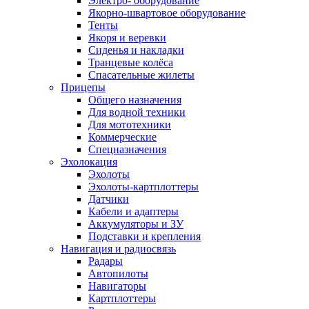
Электро- оборудование
Якорно-швартовое оборудование
Тенты
Якоря и веревки
Сиденья и накладки
Транцевые колёса
Спасательные жилеты
Прицепы
Общего назначения
Для водной техники
Для мототехники
Коммерческие
Спецназначения
Эхолокация
Эхолоты
Эхолоты-картплоттеры
Датчики
Кабели и адаптеры
Аккумуляторы и ЗУ
Подставки и крепления
Навигация и радиосвязь
Радары
Автопилоты
Навигаторы
Картплоттеры