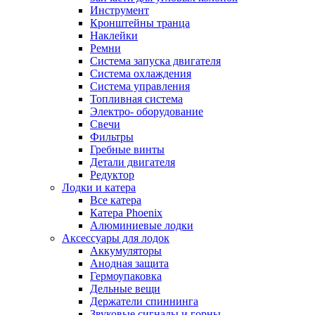
Инструмент
Кронштейны транца
Наклейки
Ремни
Система запуска двигателя
Система охлаждения
Система управления
Топливная система
Электро- оборудование
Свечи
Фильтры
Гребные винты
Детали двигателя
Редуктор
Лодки и катера
Все катера
Катера Phoenix
Алюминиевые лодки
Аксессуары для лодок
Аккумуляторы
Анодная защита
Гермоупаковка
Дельные вещи
Держатели спиннинга
Звуковые сигналы и горны