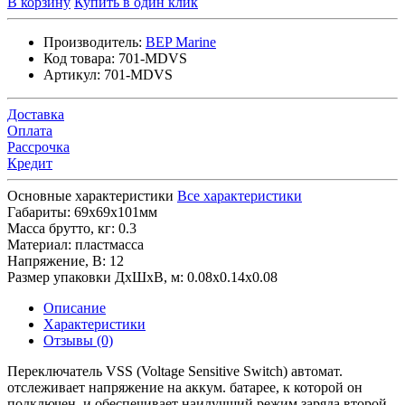
В корзину
Купить в один клик
Производитель:
BEP Marine
Код товара:
701-MDVS
Артикул:
701-MDVS
Доставка
Оплата
Рассрочка
Кредит
Основные характеристики
Все характеристики
Габариты:
69x69x101мм
Масса брутто, кг:
0.3
Материал:
пластмасса
Напряжение, В:
12
Размер упаковки ДхШхВ, м:
0.08x0.14x0.08
Описание
Характеристики
Отзывы (0)
Переключатель VSS (Voltage Sensitive Switch) автомат.
отслеживает напряжение на аккум. батарее, к которой он
подключен, и обеспечивает наилучший режим заряда второй