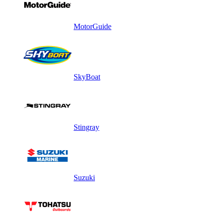
MotorGuide
SkyBoat
Stingray
Suzuki