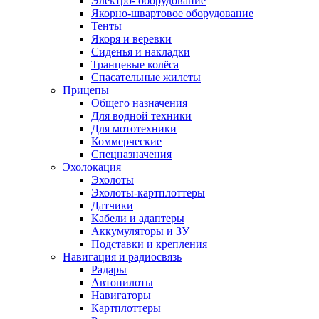
Электро- оборудование
Якорно-швартовое оборудование
Тенты
Якоря и веревки
Сиденья и накладки
Транцевые колёса
Спасательные жилеты
Прицепы
Общего назначения
Для водной техники
Для мототехники
Коммерческие
Спецназначения
Эхолокация
Эхолоты
Эхолоты-картплоттеры
Датчики
Кабели и адаптеры
Аккумуляторы и ЗУ
Подставки и крепления
Навигация и радиосвязь
Радары
Автопилоты
Навигаторы
Картплоттеры