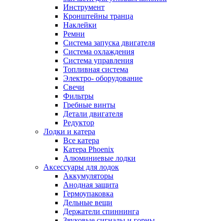
Инструмент
Кронштейны транца
Наклейки
Ремни
Система запуска двигателя
Система охлаждения
Система управления
Топливная система
Электро- оборудование
Свечи
Фильтры
Гребные винты
Детали двигателя
Редуктор
Лодки и катера
Все катера
Катера Phoenix
Алюминиевые лодки
Аксессуары для лодок
Аккумуляторы
Анодная защита
Гермоупаковка
Дельные вещи
Держатели спиннинга
Звуковые сигналы и горны