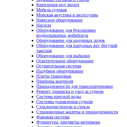
Крепления под эхолот
Мебель судовая
Морская акустика и аксессуары
Навесное оборудование
Насосы
Оборудование для буксировки
воднолыжника, вейкборда
Оборудование для надувных лодок
Оборудование для парусных яхт, бегучий
такелаж
Оборудование для рыбалки
Осветительное оборудование
Осушительная система
Палубное оборудование
Плиты транцевые
Приборы контроля
Принадлежности для транспортировки
Ремонт, покраска и уход за судном
Система пресной воды
Системы управления судном
Стеклоочистители и стекла
Страховочные жилеты и принадлежности
Фановая система
Фурнитура, предметы интерьера