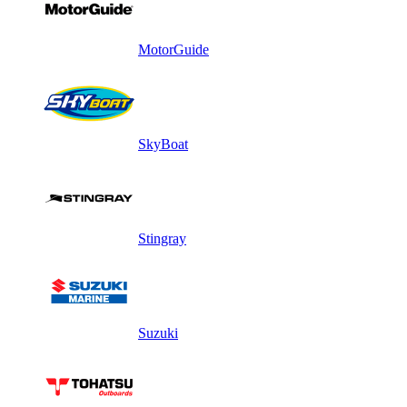
MotorGuide
SkyBoat
Stingray
Suzuki