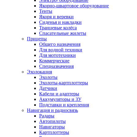
Электро- оборудование
Якорно-швартовое оборудование
Тенты
Якоря и веревки
Сиденья и накладки
Транцевые колёса
Спасательные жилеты
Прицепы
Общего назначения
Для водной техники
Для мототехники
Коммерческие
Спецназначения
Эхолокация
Эхолоты
Эхолоты-картплоттеры
Датчики
Кабели и адаптеры
Аккумуляторы и ЗУ
Подставки и крепления
Навигация и радиосвязь
Радары
Автопилоты
Навигаторы
Картплоттеры