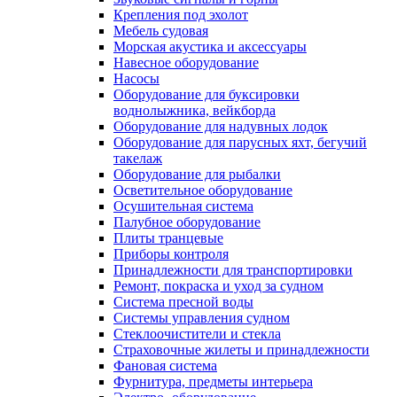
Крепления под эхолот
Мебель судовая
Морская акустика и аксессуары
Навесное оборудование
Насосы
Оборудование для буксировки
воднолыжника, вейкборда
Оборудование для надувных лодок
Оборудование для парусных яхт, бегучий
такелаж
Оборудование для рыбалки
Осветительное оборудование
Осушительная система
Палубное оборудование
Плиты транцевые
Приборы контроля
Принадлежности для транспортировки
Ремонт, покраска и уход за судном
Система пресной воды
Системы управления судном
Стеклоочистители и стекла
Страховочные жилеты и принадлежности
Фановая система
Фурнитура, предметы интерьера