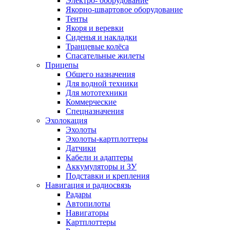
Электро- оборудование
Якорно-швартовое оборудование
Тенты
Якоря и веревки
Сиденья и накладки
Транцевые колёса
Спасательные жилеты
Прицепы
Общего назначения
Для водной техники
Для мототехники
Коммерческие
Спецназначения
Эхолокация
Эхолоты
Эхолоты-картплоттеры
Датчики
Кабели и адаптеры
Аккумуляторы и ЗУ
Подставки и крепления
Навигация и радиосвязь
Радары
Автопилоты
Навигаторы
Картплоттеры