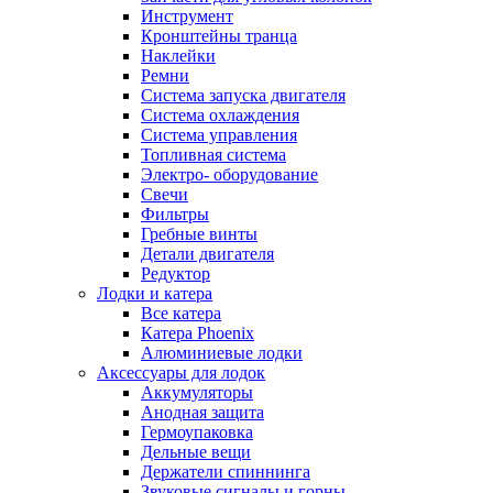
Инструмент
Кронштейны транца
Наклейки
Ремни
Система запуска двигателя
Система охлаждения
Система управления
Топливная система
Электро- оборудование
Свечи
Фильтры
Гребные винты
Детали двигателя
Редуктор
Лодки и катера
Все катера
Катера Phoenix
Алюминиевые лодки
Аксессуары для лодок
Аккумуляторы
Анодная защита
Гермоупаковка
Дельные вещи
Держатели спиннинга
Звуковые сигналы и горны