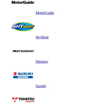
MotorGuide
SkyBoat
Stingray
Suzuki