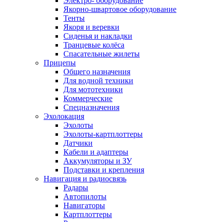
Электро- оборудование
Якорно-швартовое оборудование
Тенты
Якоря и веревки
Сиденья и накладки
Транцевые колёса
Спасательные жилеты
Прицепы
Общего назначения
Для водной техники
Для мототехники
Коммерческие
Спецназначения
Эхолокация
Эхолоты
Эхолоты-картплоттеры
Датчики
Кабели и адаптеры
Аккумуляторы и ЗУ
Подставки и крепления
Навигация и радиосвязь
Радары
Автопилоты
Навигаторы
Картплоттеры