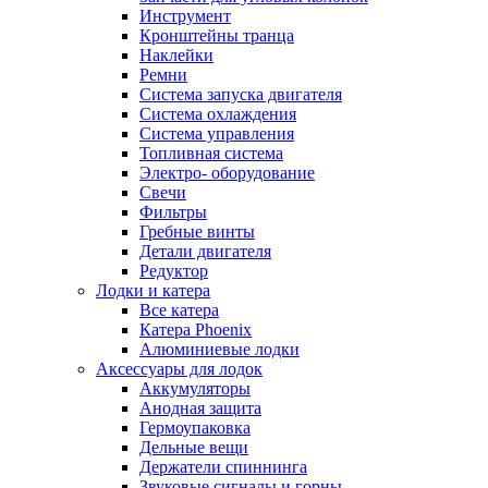
Инструмент
Кронштейны транца
Наклейки
Ремни
Система запуска двигателя
Система охлаждения
Система управления
Топливная система
Электро- оборудование
Свечи
Фильтры
Гребные винты
Детали двигателя
Редуктор
Лодки и катера
Все катера
Катера Phoenix
Алюминиевые лодки
Аксессуары для лодок
Аккумуляторы
Анодная защита
Гермоупаковка
Дельные вещи
Держатели спиннинга
Звуковые сигналы и горны