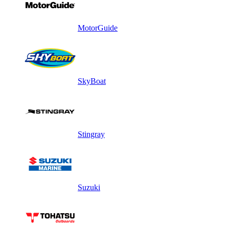
MotorGuide
SkyBoat
Stingray
Suzuki