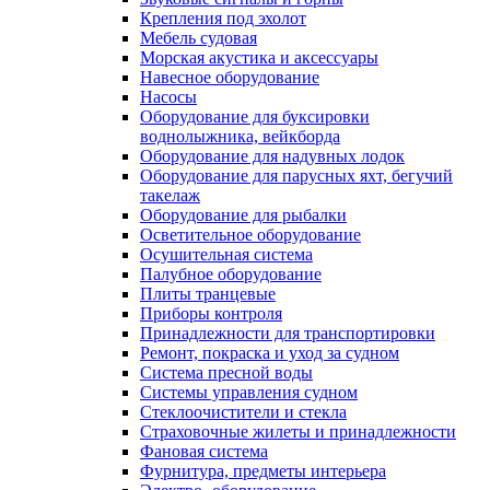
Крепления под эхолот
Мебель судовая
Морская акустика и аксессуары
Навесное оборудование
Насосы
Оборудование для буксировки
воднолыжника, вейкборда
Оборудование для надувных лодок
Оборудование для парусных яхт, бегучий
такелаж
Оборудование для рыбалки
Осветительное оборудование
Осушительная система
Палубное оборудование
Плиты транцевые
Приборы контроля
Принадлежности для транспортировки
Ремонт, покраска и уход за судном
Система пресной воды
Системы управления судном
Стеклоочистители и стекла
Страховочные жилеты и принадлежности
Фановая система
Фурнитура, предметы интерьера