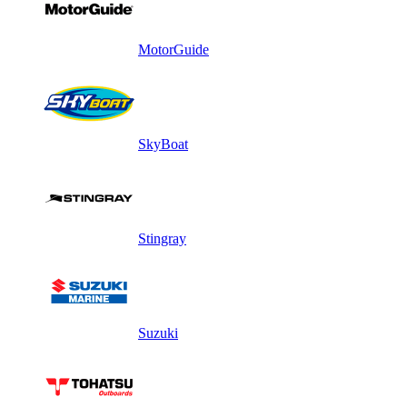
MotorGuide
SkyBoat
Stingray
Suzuki