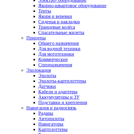
Электро- оборудование
Якорно-швартовое оборудование
Тенты
Якоря и веревки
Сиденья и накладки
Транцевые колёса
Спасательные жилеты
Прицепы
Общего назначения
Для водной техники
Для мототехники
Коммерческие
Спецназначения
Эхолокация
Эхолоты
Эхолоты-картплоттеры
Датчики
Кабели и адаптеры
Аккумуляторы и ЗУ
Подставки и крепления
Навигация и радиосвязь
Радары
Автопилоты
Навигаторы
Картплоттеры