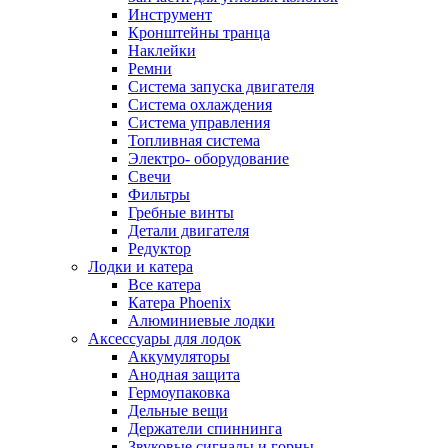
Инструмент
Кронштейны транца
Наклейки
Ремни
Система запуска двигателя
Система охлаждения
Система управления
Топливная система
Электро- оборудование
Свечи
Фильтры
Гребные винты
Детали двигателя
Редуктор
Лодки и катера
Все катера
Катера Phoenix
Алюминиевые лодки
Аксессуары для лодок
Аккумуляторы
Анодная защита
Гермоупаковка
Дельные вещи
Держатели спиннинга
Звуковые сигналы и горны