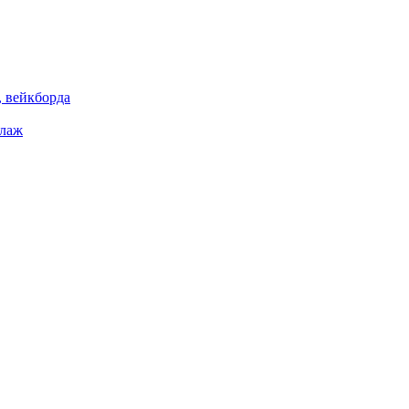
 вейкборда
елаж