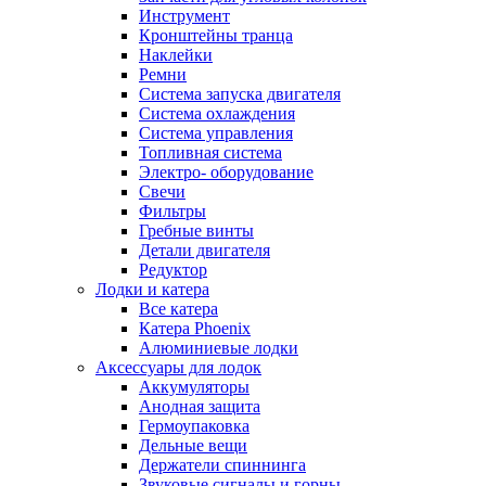
Инструмент
Кронштейны транца
Наклейки
Ремни
Система запуска двигателя
Система охлаждения
Система управления
Топливная система
Электро- оборудование
Свечи
Фильтры
Гребные винты
Детали двигателя
Редуктор
Лодки и катера
Все катера
Катера Phoenix
Алюминиевые лодки
Аксессуары для лодок
Аккумуляторы
Анодная защита
Гермоупаковка
Дельные вещи
Держатели спиннинга
Звуковые сигналы и горны