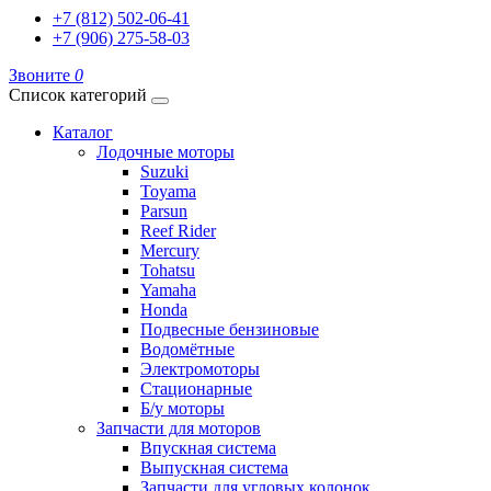
+7 (812) 502-06-41
+7 (906) 275-58-03
Звоните
0
Список категорий
Каталог
Лодочные моторы
Suzuki
Toyama
Parsun
Reef Rider
Mercury
Tohatsu
Yamaha
Honda
Подвесные бензиновые
Водомётные
Электромоторы
Стационарные
Б/у моторы
Запчасти для моторов
Впускная система
Выпускная система
Запчасти для угловых колонок