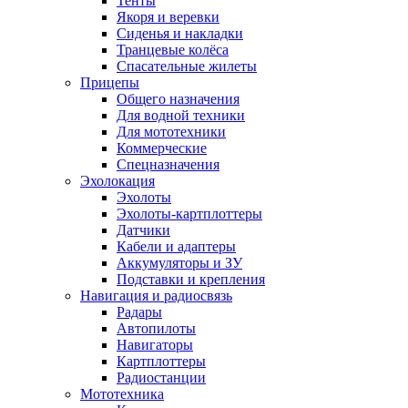
Тенты
Якоря и веревки
Сиденья и накладки
Транцевые колёса
Спасательные жилеты
Прицепы
Общего назначения
Для водной техники
Для мототехники
Коммерческие
Спецназначения
Эхолокация
Эхолоты
Эхолоты-картплоттеры
Датчики
Кабели и адаптеры
Аккумуляторы и ЗУ
Подставки и крепления
Навигация и радиосвязь
Радары
Автопилоты
Навигаторы
Картплоттеры
Радиостанции
Мототехника