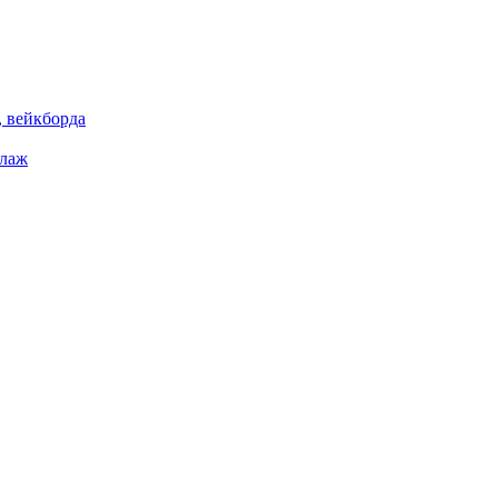
 вейкборда
елаж