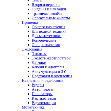
Тенты
Якоря и веревки
Сиденья и накладки
Транцевые колёса
Спасательные жилеты
Прицепы
Общего назначения
Для водной техники
Для мототехники
Коммерческие
Спецназначения
Эхолокация
Эхолоты
Эхолоты-картплоттеры
Датчики
Кабели и адаптеры
Аккумуляторы и ЗУ
Подставки и крепления
Навигация и радиосвязь
Радары
Автопилоты
Навигаторы
Картплоттеры
Радиостанции
Мототехника