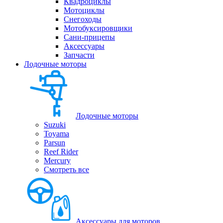
Квадроциклы
Мотоциклы
Снегоходы
Мотобуксировщики
Сани-прицепы
Аксессуары
Запчасти
Лодочные моторы
Лодочные моторы
Suzuki
Toyama
Parsun
Reef Rider
Mercury
Смотреть все
Аксессуары для моторов