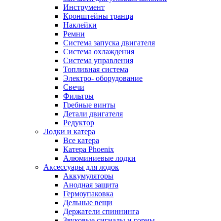
Инструмент
Кронштейны транца
Наклейки
Ремни
Система запуска двигателя
Система охлаждения
Система управления
Топливная система
Электро- оборудование
Свечи
Фильтры
Гребные винты
Детали двигателя
Редуктор
Лодки и катера
Все катера
Катера Phoenix
Алюминиевые лодки
Аксессуары для лодок
Аккумуляторы
Анодная защита
Гермоупаковка
Дельные вещи
Держатели спиннинга
Звуковые сигналы и горны