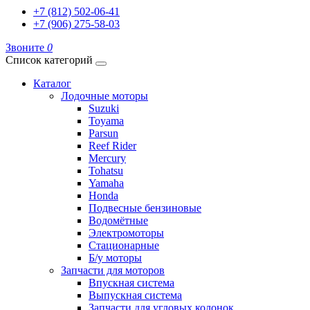
+7 (812) 502-06-41
+7 (906) 275-58-03
Звоните
0
Список категорий
Каталог
Лодочные моторы
Suzuki
Toyama
Parsun
Reef Rider
Mercury
Tohatsu
Yamaha
Honda
Подвесные бензиновые
Водомётные
Электромоторы
Стационарные
Б/у моторы
Запчасти для моторов
Впускная система
Выпускная система
Запчасти для угловых колонок