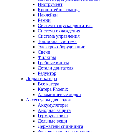
Инструмент
Кронштейны транца
Наклейки
Ремни
Система запуска двигателя
Система охлаждения
Система управления
Топливная система
Электро- оборудование
Свечи
Фильтры
Гребные винты
Детали двигателя
Редуктор
Лодки и катера
Все катера
Катера Phoenix
Алюминиевые лодки
Аксессуары для лодок
Аккумуляторы
Анодная защита
Гермоупаковка
Дельные вещи
Держатели спиннинга
Звуковые сигналы и горны