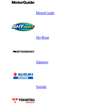
MotorGuide
SkyBoat
Stingray
Suzuki