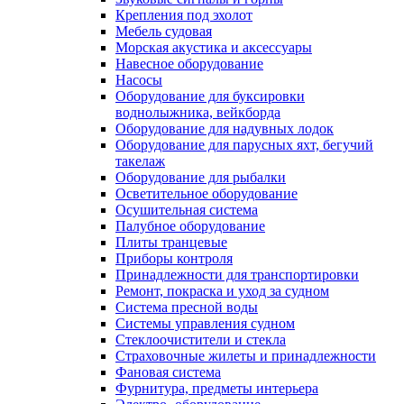
Крепления под эхолот
Мебель судовая
Морская акустика и аксессуары
Навесное оборудование
Насосы
Оборудование для буксировки
воднолыжника, вейкборда
Оборудование для надувных лодок
Оборудование для парусных яхт, бегучий
такелаж
Оборудование для рыбалки
Осветительное оборудование
Осушительная система
Палубное оборудование
Плиты транцевые
Приборы контроля
Принадлежности для транспортировки
Ремонт, покраска и уход за судном
Система пресной воды
Системы управления судном
Стеклоочистители и стекла
Страховочные жилеты и принадлежности
Фановая система
Фурнитура, предметы интерьера