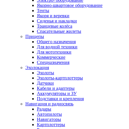
Электро- оборудование
Якорно-швартовое оборудование
Тенты
Якоря и веревки
Сиденья и накладки
Транцевые колёса
Спасательные жилеты
Прицепы
Общего назначения
Для водной техники
Для мототехники
Коммерческие
Спецназначения
Эхолокация
Эхолоты
Эхолоты-картплоттеры
Датчики
Кабели и адаптеры
Аккумуляторы и ЗУ
Подставки и крепления
Навигация и радиосвязь
Радары
Автопилоты
Навигаторы
Картплоттеры