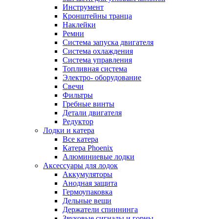
Инструмент
Кронштейны транца
Наклейки
Ремни
Система запуска двигателя
Система охлаждения
Система управления
Топливная система
Электро- оборудование
Свечи
Фильтры
Гребные винты
Детали двигателя
Редуктор
Лодки и катера
Все катера
Катера Phoenix
Алюминиевые лодки
Аксессуары для лодок
Аккумуляторы
Анодная защита
Гермоупаковка
Дельные вещи
Держатели спиннинга
Звуковые сигналы и горны