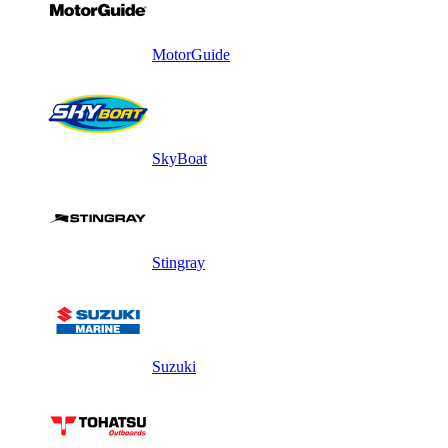
MotorGuide
SkyBoat
Stingray
Suzuki