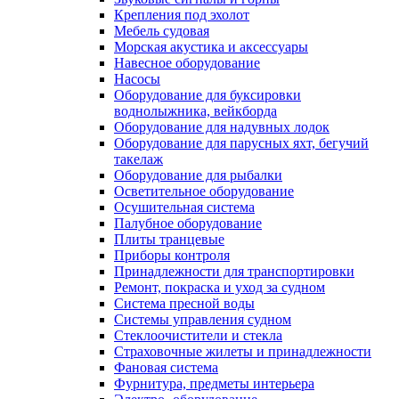
Крепления под эхолот
Мебель судовая
Морская акустика и аксессуары
Навесное оборудование
Насосы
Оборудование для буксировки
воднолыжника, вейкборда
Оборудование для надувных лодок
Оборудование для парусных яхт, бегучий
такелаж
Оборудование для рыбалки
Осветительное оборудование
Осушительная система
Палубное оборудование
Плиты транцевые
Приборы контроля
Принадлежности для транспортировки
Ремонт, покраска и уход за судном
Система пресной воды
Системы управления судном
Стеклоочистители и стекла
Страховочные жилеты и принадлежности
Фановая система
Фурнитура, предметы интерьера