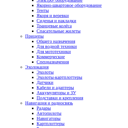
Электро- оборудование
Якорно-швартовое оборудование
Тенты
Якоря и веревки
Сиденья и накладки
Транцевые колёса
Спасательные жилеты
Прицепы
Общего назначения
Для водной техники
Для мототехники
Коммерческие
Спецназначения
Эхолокация
Эхолоты
Эхолоты-картплоттеры
Датчики
Кабели и адаптеры
Аккумуляторы и ЗУ
Подставки и крепления
Навигация и радиосвязь
Радары
Автопилоты
Навигаторы
Картплоттеры