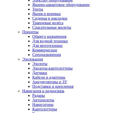
Электро- оборудование
Якорно-швартовое оборудование
Тенты
Якоря и веревки
Сиденья и накладки
Транцевые колёса
Спасательные жилеты
Прицепы
Общего назначения
Для водной техники
Для мототехники
Коммерческие
Спецназначения
Эхолокация
Эхолоты
Эхолоты-картплоттеры
Датчики
Кабели и адаптеры
Аккумуляторы и ЗУ
Подставки и крепления
Навигация и радиосвязь
Радары
Автопилоты
Навигаторы
Картплоттеры