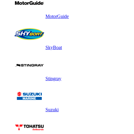
MotorGuide
SkyBoat
Stingray
Suzuki