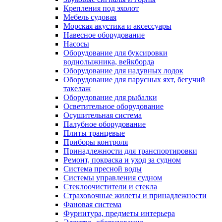
Крепления под эхолот
Мебель судовая
Морская акустика и аксессуары
Навесное оборудование
Насосы
Оборудование для буксировки
воднолыжника, вейкборда
Оборудование для надувных лодок
Оборудование для парусных яхт, бегучий
такелаж
Оборудование для рыбалки
Осветительное оборудование
Осушительная система
Палубное оборудование
Плиты транцевые
Приборы контроля
Принадлежности для транспортировки
Ремонт, покраска и уход за судном
Система пресной воды
Системы управления судном
Стеклоочистители и стекла
Страховочные жилеты и принадлежности
Фановая система
Фурнитура, предметы интерьера