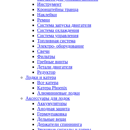
Инструмент
Кронштейны транца
Наклейки
Ремни
Система запуска двигателя
Система охлаждения
Система управления
Топливная система
Электро- оборудование
Свечи
Фильтры
Гребные винты
Детали двигателя
Редуктор
Лодки и катера
Все катера
Катера Phoenix
Алюминиевые лодки
Аксессуары для лодок
Аккумуляторы
Анодная защита
Гермоупаковка
Дельные вещи
Держатели спиннинга
Звуковые сигналы и горны