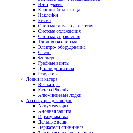
Инструмент
Кронштейны транца
Наклейки
Ремни
Система запуска двигателя
Система охлаждения
Система управления
Топливная система
Электро- оборудование
Свечи
Фильтры
Гребные винты
Детали двигателя
Редуктор
Лодки и катера
Все катера
Катера Phoenix
Алюминиевые лодки
Аксессуары для лодок
Аккумуляторы
Анодная защита
Гермоупаковка
Дельные вещи
Держатели спиннинга
Звуковые сигналы и горны