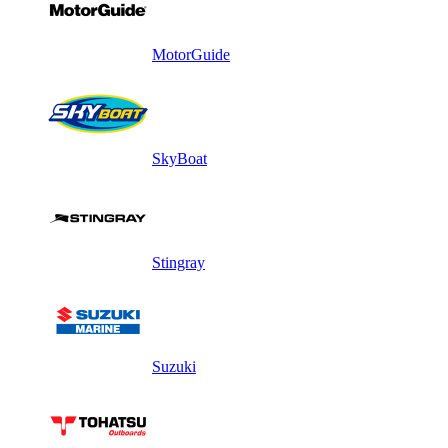
MotorGuide
SkyBoat
Stingray
Suzuki