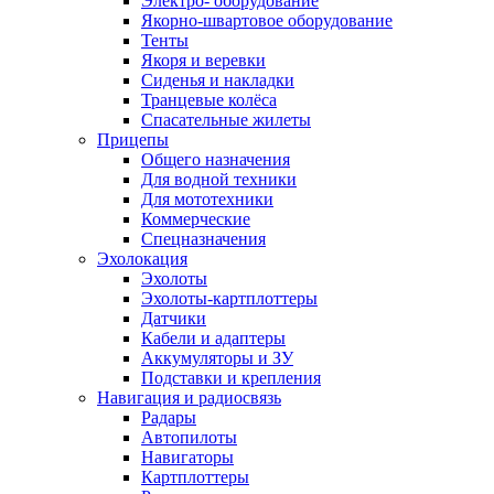
Электро- оборудование
Якорно-швартовое оборудование
Тенты
Якоря и веревки
Сиденья и накладки
Транцевые колёса
Спасательные жилеты
Прицепы
Общего назначения
Для водной техники
Для мототехники
Коммерческие
Спецназначения
Эхолокация
Эхолоты
Эхолоты-картплоттеры
Датчики
Кабели и адаптеры
Аккумуляторы и ЗУ
Подставки и крепления
Навигация и радиосвязь
Радары
Автопилоты
Навигаторы
Картплоттеры