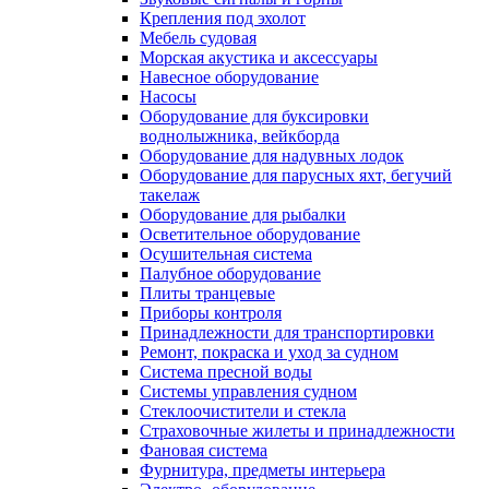
Крепления под эхолот
Мебель судовая
Морская акустика и аксессуары
Навесное оборудование
Насосы
Оборудование для буксировки
воднолыжника, вейкборда
Оборудование для надувных лодок
Оборудование для парусных яхт, бегучий
такелаж
Оборудование для рыбалки
Осветительное оборудование
Осушительная система
Палубное оборудование
Плиты транцевые
Приборы контроля
Принадлежности для транспортировки
Ремонт, покраска и уход за судном
Система пресной воды
Системы управления судном
Стеклоочистители и стекла
Страховочные жилеты и принадлежности
Фановая система
Фурнитура, предметы интерьера