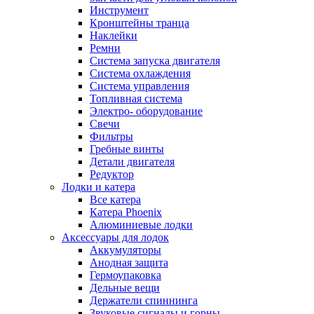
Инструмент
Кронштейны транца
Наклейки
Ремни
Система запуска двигателя
Система охлаждения
Система управления
Топливная система
Электро- оборудование
Свечи
Фильтры
Гребные винты
Детали двигателя
Редуктор
Лодки и катера
Все катера
Катера Phoenix
Алюминиевые лодки
Аксессуары для лодок
Аккумуляторы
Анодная защита
Гермоупаковка
Дельные вещи
Держатели спиннинга
Звуковые сигналы и горны