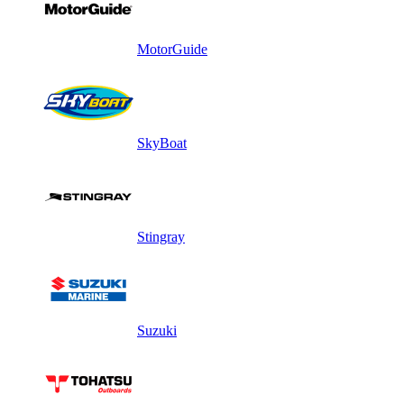
MotorGuide
SkyBoat
Stingray
Suzuki