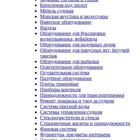
Крепления под эхолот
Мебель судовая
Морская акустика и аксессуары
Навесное оборудование
Насосы
Оборудование для буксировки
воднолыжника, вейкборда
Оборудование для надувных лодок
Оборудование для парусных яхт, бегучий
такелаж
Оборудование для рыбалки
Осветительное оборудование
Осушительная система
Палубное оборудование
Плиты транцевые
Приборы контроля
Принадлежности для транспортировки
Ремонт, покраска и уход за судном
Система пресной воды
Системы управления судном
Стеклоочистители и стекла
Страховочные жилеты и принадлежности
Фановая система
Фурнитура, предметы интерьера