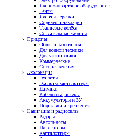
Электро- оборудование
Якорно-швартовое оборудование
Тенты
Якоря и веревки
Сиденья и накладки
Транцевые колёса
Спасательные жилеты
Прицепы
Общего назначения
Для водной техники
Для мототехники
Коммерческие
Спецназначения
Эхолокация
Эхолоты
Эхолоты-картплоттеры
Датчики
Кабели и адаптеры
Аккумуляторы и ЗУ
Подставки и крепления
Навигация и радиосвязь
Радары
Автопилоты
Навигаторы
Картплоттеры