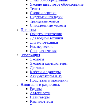
Электро- оборудование
Якорно-швартовое оборудование
Тенты
Якоря и веревки
Сиденья и накладки
Транцевые колёса
Спасательные жилеты
Прицепы
Общего назначения
Для водной техники
Для мототехники
Коммерческие
Спецназначения
Эхолокация
Эхолоты
Эхолоты-картплоттеры
Датчики
Кабели и адаптеры
Аккумуляторы и ЗУ
Подставки и крепления
Навигация и радиосвязь
Радары
Автопилоты
Навигаторы
Картплоттеры