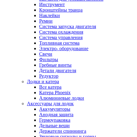
Инструмент
Кронштейны транца
Наклейки
Ремни
Система запуска двигателя
Система охлаждения
Система управления
Топливная система
Электро- оборудование
Свечи
Фильтры
Гребные винты
Детали двигателя
Редуктор
Лодки и катера
Все катера
Катера Phoenix
Алюминиевые лодки
Аксессуары для лодок
Аккумуляторы
Анодная защита
Гермоупаковка
Дельные вещи
Держатели спиннинга
Звуковые сигналы и горны