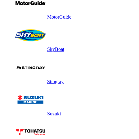
MotorGuide
SkyBoat
Stingray
Suzuki