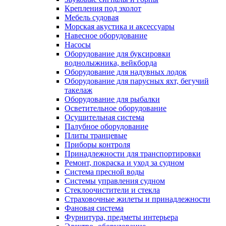
Крепления под эхолот
Мебель судовая
Морская акустика и аксессуары
Навесное оборудование
Насосы
Оборудование для буксировки
воднолыжника, вейкборда
Оборудование для надувных лодок
Оборудование для парусных яхт, бегучий
такелаж
Оборудование для рыбалки
Осветительное оборудование
Осушительная система
Палубное оборудование
Плиты транцевые
Приборы контроля
Принадлежности для транспортировки
Ремонт, покраска и уход за судном
Система пресной воды
Системы управления судном
Стеклоочистители и стекла
Страховочные жилеты и принадлежности
Фановая система
Фурнитура, предметы интерьера