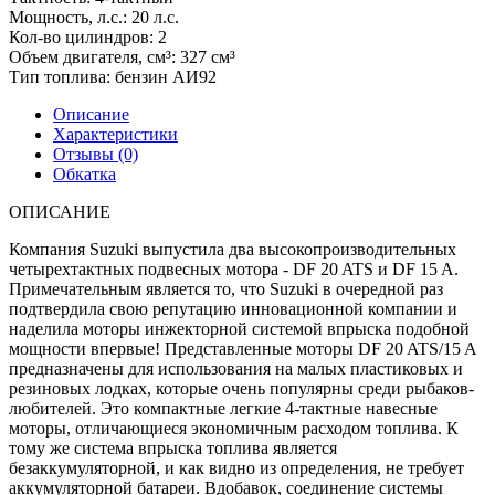
Мощность, л.с.:
20 л.с.
Кол-во цилиндров:
2
Объем двигателя, см³:
327 см³
Тип топлива:
бензин АИ92
Описание
Характеристики
Отзывы (0)
Обкатка
ОПИСАНИЕ
Компания Suzuki выпустила два высокопроизводительных
четырехтактных подвесных мотора - DF 20 ATS и DF 15 A.
Примечательным является то, что Suzuki в очередной раз
подтвердила свою репутацию инновационной компании и
наделила моторы инжекторной системой впрыска подобной
мощности впервые! Представленные моторы DF 20 ATS/15 A
предназначены для использования на малых пластиковых и
резиновых лодках, которые очень популярны среди рыбаков-
любителей. Это компактные легкие 4-тактные навесные
моторы, отличающиеся экономичным расходом топлива. К
тому же система впрыска топлива является
безаккумуляторной, и как видно из определения, не требует
аккумуляторной батареи. Вдобавок, соединение системы