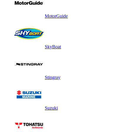
MotorGuide
SkyBoat
Stingray
Suzuki