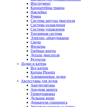
Инструмент
Кронштейны транца
Наклейки
Ремни
Система запуска двигателя
Система охлаждения
Система управления
Топливная система
Электро- оборудование
Свечи
Фильтры
Гребные винты
Детали двигателя
Редуктор
Лодки и катера
Все катера
Катера Phoenix
Алюминиевые лодки
Аксессуары для лодок
Аккумуляторы
Анодная защита
Гермоупаковка
Дельные вещи
Держатели спиннинга
Звуковые сигналы и горны