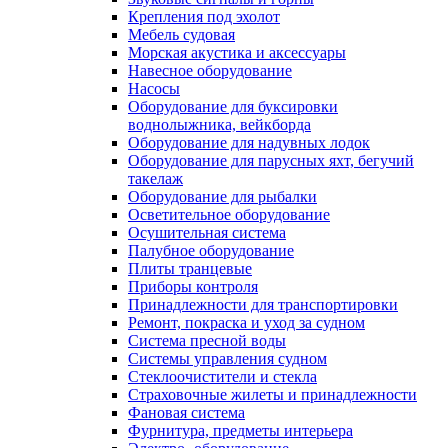
Крепления под эхолот
Мебель судовая
Морская акустика и аксессуары
Навесное оборудование
Насосы
Оборудование для буксировки
воднолыжника, вейкборда
Оборудование для надувных лодок
Оборудование для парусных яхт, бегучий
такелаж
Оборудование для рыбалки
Осветительное оборудование
Осушительная система
Палубное оборудование
Плиты транцевые
Приборы контроля
Принадлежности для транспортировки
Ремонт, покраска и уход за судном
Система пресной воды
Системы управления судном
Стеклоочистители и стекла
Страховочные жилеты и принадлежности
Фановая система
Фурнитура, предметы интерьера