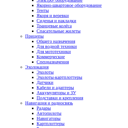
Электро- оборудование
Якорно-швартовое оборудование
Тенты
Якоря и веревки
Сиденья и накладки
Транцевые колёса
Спасательные жилеты
Прицепы
Общего назначения
Для водной техники
Для мототехники
Коммерческие
Спецназначения
Эхолокация
Эхолоты
Эхолоты-картплоттеры
Датчики
Кабели и адаптеры
Аккумуляторы и ЗУ
Подставки и крепления
Навигация и радиосвязь
Радары
Автопилоты
Навигаторы
Картплоттеры